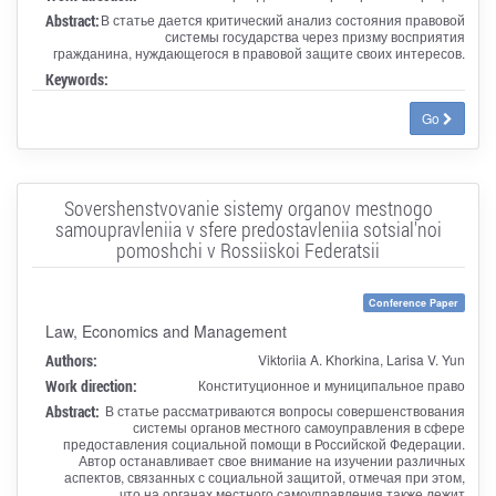
Abstract:
В статье дается критический анализ состояния правовой
системы государства через призму восприятия
гражданина, нуждающегося в правовой защите своих интересов.
Keywords:
Go
Sovershenstvovanie sistemy organov mestnogo
samoupravleniia v sfere predostavleniia sotsial'noi
pomoshchi v Rossiiskoi Federatsii
Conference Paper
Law, Economics and Management
Authors:
Viktoriia A. Khorkina, Larisa V. Yun
Work direction:
Конституционное и муниципальное право
Abstract:
В статье рассматриваются вопросы совершенствования
системы органов местного самоуправления в сфере
предоставления социальной помощи в Российской Федерации.
Автор останавливает свое внимание на изучении различных
аспектов, связанных с социальной защитой, отмечая при этом,
что на органах местного самоуправления также лежит