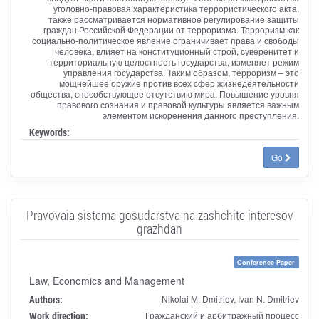
уголовно-правовая характеристика террористического акта,
также рассматривается нормативное регулирование защиты
граждан Российской Федерации от терроризма. Терроризм как
социально-политическое явление ограничивает права и свободы
человека, влияет на конституционный строй, суверенитет и
территориальную целостность государства, изменяет режим
управления государства. Таким образом, терроризм – это
мощнейшее оружие против всех сфер жизнедеятельности
общества, способствующее отсутствию мира. Повышение уровня
правового сознания и правовой культуры является важным
элементом искоренения данного преступления.
Keywords:
Go
Pravovaia sistema gosudarstva na zashchite interesov
grazhdan
Conference Paper
Law, Economics and Management
Authors:
Nikolai M. Dmitriev, Ivan N. Dmitriev
Work direction:
Гражданский и арбитражный процесс