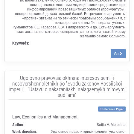
помощь всевозможными медицинскими средствами при
информировании правозащитных органов (прокуратуры)
неопровержимой доказательной базой. Встречаются аргументы
«против» эвтаназии по этически правовым соображениям, с
точки зрения клятвы Гиппократа, ученых-
гуманистов К.Е. Тарасова, С.А. Гиляревского и др. Есть аргументы
«за» эвтаназию, которые совершаются по воле и настойчивому
желанию самого больного.
Keywords:
Go
Ugolovno-pravovaia okhrana interesov sem'i i
nesovershennoletnikh po "Svodu zakonov Rossiiskoi
imperii" i "Ustavu o nakazaniiakh, nalagaemykh mirovymi
sud'iami"
Conference Paper
Law, Economics and Management
Author:
Sofiia V. Molozina
Work direction:
Уголовное право и криминология, уголовно-