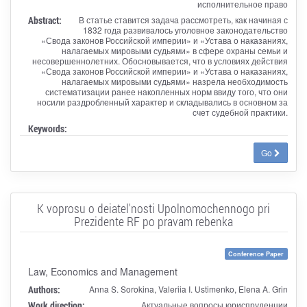
исполнительное право
Abstract:
В статье ставится задача рассмотреть, как начиная с
1832 года развивалось уголовное законодательство
«Свода законов Российской империи» и «Устава о наказаниях,
налагаемых мировыми судьями» в сфере охраны семьи и
несовершеннолетних. Обосновывается, что в условиях действия
«Свода законов Российской империи» и «Устава о наказаниях,
налагаемых мировыми судьями» назрела необходимость
систематизации ранее накопленных норм ввиду того, что они
носили раздробленный характер и складывались в основном за
счет судебной практики.
Keywords:
Go
K voprosu o deiatel'nosti Upolnomochennogo pri
Prezidente RF po pravam rebenka
Conference Paper
Law, Economics and Management
Authors:
Anna S. Sorokina, Valeriia I. Ustimenko, Elena A. Grin
Work direction:
Актуальные вопросы юриспруденции