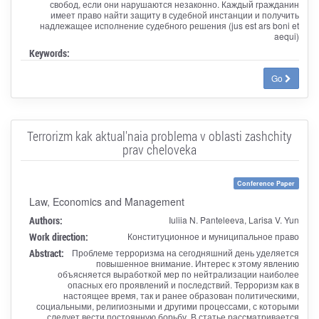
свобод, если они нарушаются незаконно. Каждый гражданин
имеет право найти защиту в судебной инстанции и получить
надлежащее исполнение судебного решения (jus est ars boni et
aequi)
Keywords:
Go
Terrorizm kak aktual'naia problema v oblasti zashchity
prav cheloveka
Conference Paper
Law, Economics and Management
Authors:
Iuliia N. Panteleeva, Larisa V. Yun
Work direction:
Конституционное и муниципальное право
Abstract:
Проблеме терроризма на сегодняшний день уделяется
повышенное внимание. Интерес к этому явлению
объясняется выработкой мер по нейтрализации наиболее
опасных его проявлений и последствий. Терроризм как в
настоящее время, так и ранее образован политическими,
социальными, религиозными и другими процессами, с которыми
следует вести постоянную борьбу. В статье рассматривается