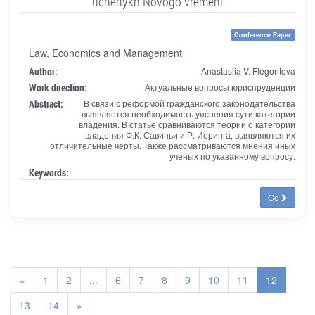
uchenykh Novogo vremeni
Conference Paper
Law, Economics and Management
Author:
Anastasiia V. Flegontova
Work direction:
Актуальные вопросы юриспруденции
Abstract:
В связи с реформой гражданского законодательства
выявляется необходимость уяснения сути категории
владения. В статье сравниваются теории о категории
владения Ф.К. Савиньи и Р. Иеринга, выявляются их
отличительные черты. Также рассматриваются мнения иных
ученых по указанному вопросу.
Keywords:
Go
«
1
2
...
6
7
8
9
10
11
12
13
14
»