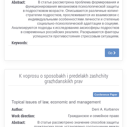
Abstract:
В статье рассмотрена проблема формирования и
функционирования механизмов психологической защиты
в подростковом возрасте. Описываются различные копинг-
стратегии подростков, прослеживаются их взаимосвязи с
индивидуальными особенностями личности и степенью
социально-психологической адаптации в социуме.
Анализируются подходы к исследованию аксиосферы подростков
в современных российских реалиях. Раскрываются факторы
успешности противостояния стрессовым ситуациям.
Keywords:
Go
K voprosu o sposobakh i predelakh zashchity
grazhdanskikh prav
Conference Paper
Topical issues of law, economic and management
Author:
Deni A. Kurbanov
Work direction:
Гражданское и семейное право
Abstract:
В статье рассмотрено значение способов защиты
гражданских прав, установлено соотношение между