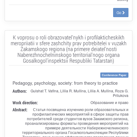
Go
K voprosu o roli obrazovatel'nykh i profilakticheskikh
meropriiatii v sfere zashchity prav potrebitelei v vuzakh
Zakamskogo regiona (na primere deiatel'nosti
Naberezhnochelninskogo territorial'nogo organa
Gosalkogol'inspektsii Respubliki Tatarstan)
Conference Paper
Pedagogy, psychology, society: from theory to practice
Authors:
Gulshat T. Vafina, Liliia R. Mullina, Liliia A. Mullina, Roza G.
Prilukova
Work direction:
Образование и право
Abstract:
Статья посвящена изучению роли образовательных и
профилактических мероприятий в сфере защиты прав
потребителей среди студентов вузов Закамского региона,
проанализированы форматы проведения мероприятий на
примере деятельности Набережночелнинского
территориального органа Госалкогольинспекции Республики
Татарстан, дана оценка эффективности проведения данных