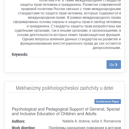
защиты прав человека и гражданина. Развитие современной
правовой политики России связано с теми международными
стандартами по защите прав человека, которые содержатся в
международном праве. В рамках международного права
сформированы основы охраны и защиты прав и свобод человека
и гражданина. Стандарты защиты прав разработаны как
судебными органами, так и иными органами, и организациями, в
основе деятельности которых лежит правозащитная функция.
Однако вопросы влияния данных стандартов на развитие и
функционирование конституционного права до сих остаются
дискуссионными.
Keywords:
Go
Mekhanizmy psikhologicheskoi zashchity u detei
Conference Paper
Psychological and Pedagogical Support of General, Special
and Inclusive Education of Children and Adults
Authors:
Natalia A. Izotova, Iuliia V. Romanova
Work direction:
Проблемы нарушения поведения в детском