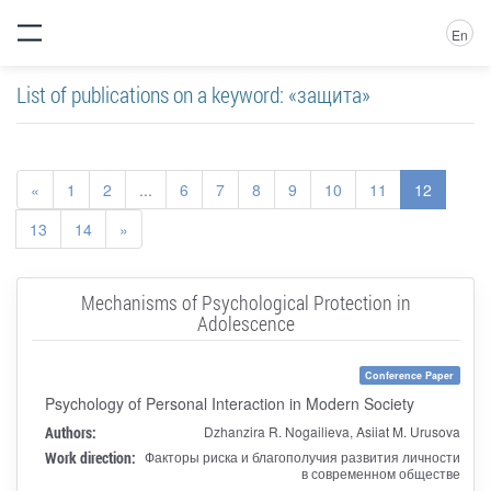
En
List of publications on a keyword: «защита»
«
1
2
...
6
7
8
9
10
11
12
13
14
»
Mechanisms of Psychological Protection in
Adolescence
Conference Paper
Psychology of Personal Interaction in Modern Society
Authors:
Dzhanzira R. Nogailieva, Asiiat M. Urusova
Work direction:
Факторы риска и благополучия развития личности
в современном обществе