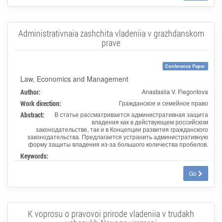
Administrativnaia zashchita vladeniia v grazhdanskom
prave
Conference Paper
Law, Economics and Management
Author:
Anastasiia V. Flegontova
Work direction:
Гражданское и семейное право
Abstract:
В статье рассматривается административная защита
владения как в действующем российском
законодательстве, так и в Концепции развития гражданского
законодательства. Предлагается устранить административную
форму защиты владения из-за большого количества пробелов.
Keywords:
Go
K voprosu o pravovoi prirode vladeniia v trudakh