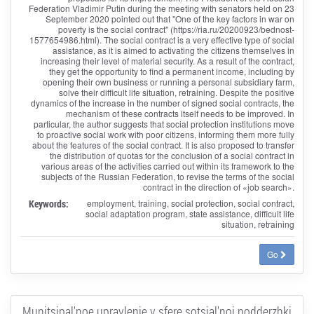
Federation Vladimir Putin during the meeting with senators held on 23
September 2020 pointed out that "One of the key factors in war on
poverty is the social contract" (https://ria.ru/20200923/bednost-
1577654986.html). The social contract is a very effective type of social
assistance, as it is aimed to activating the citizens themselves in
increasing their level of material security. As a result of the contract,
they get the opportunity to find a permanent income, including by
opening their own business or running a personal subsidiary farm,
solve their difficult life situation, retraining. Despite the positive
dynamics of the increase in the number of signed social contracts, the
mechanism of these contracts itself needs to be improved. In
particular, the author suggests that social protection institutions move
to proactive social work with poor citizens, informing them more fully
about the features of the social contract. It is also proposed to transfer
the distribution of quotas for the conclusion of a social contract in
various areas of the activities carried out within its framework to the
subjects of the Russian Federation, to revise the terms of the social
contract in the direction of «job search».
Keywords:
employment, training, social protection, social contract,
social adaptation program, state assistance, difficult life
situation, retraining
Go
Munitsipal'noe upravlenie v sfere sotsial'noi podderzhki