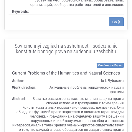
организаций, сообщества работодателей и инвалидов.
Keywords:
Go
Sovremennyi vzgliad na sushchnost' i soderzhanie
konstitutsionnogo prava na sudebnuiu zashchitu
Conference Paper
Current Problems of the Humanities and Natural Sciences
Author:
Iu I. Rybasova
Work direction:
Актуальные проблемы юридической науки и
практики
Abstract:
В статье рассмотрены важные мнения защиты прав и
свобод человека и гражданина с точки зрения
Конституции и иных нормативно-правовых документов. Они
обладают функцией правотворчества и являются гарантом для
человека и гражданина на судебную защиту в решении
нарушенных или обжалуемых прав, свобод и законных
интересов.Анализ точек зрения ученых-юристов свидетельствует
о том, что каждый вправе обращаться по защите своих прав и