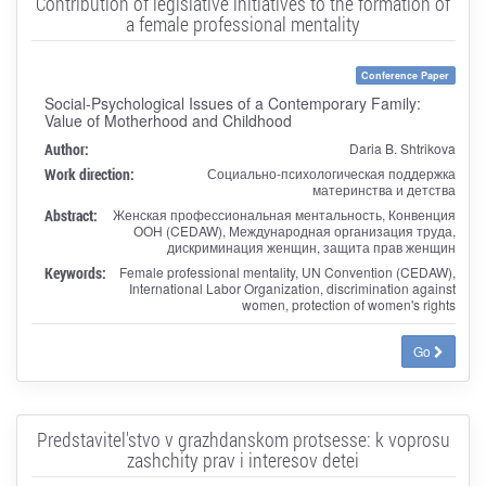
Contribution of legislative initiatives to the formation of
a female professional mentality
Conference Paper
Social-Psychological Issues of a Contemporary Family:
Value of Motherhood and Childhood
Author:
Daria B. Shtrikova
Work direction:
Социально-психологическая поддержка
материнства и детства
Abstract:
Женская профессиональная ментальность, Конвенция
ООН (CEDAW), Международная организация труда,
дискриминация женщин, защита прав женщин
Keywords:
Female professional mentality, UN Convention (CEDAW),
International Labor Organization, discrimination against
women, protection of women's rights
Go
Predstavitel'stvo v grazhdanskom protsesse: k voprosu
zashchity prav i interesov detei