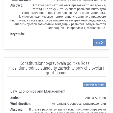
Abstract:
В статье рассматриваются правовые точки зрения,
взгляды на тему интенсивного развития института
Уполномоченного при Президенте РФ по правам ребенка.
Изучается практическое применение упомянутого правового
института, а также дается разъяснение внутреннего содержания,
анализируются возможные тенденции развития, озвучиваются
злободневные проблемы, становление.
Keywords:
Go
Konstitutsionno-pravovaia politika Rossii i
mezhdunarodnye standarty zashchity prav cheloveka i
grazhdanina
Conference Paper
Law, Economics and Management
Author:
Albina A. Taina
Work direction:
Актуальные вопросы юриспруденции
Abstract:
В статье рассматривается конституционно-правовая
политика РФ, а также международные стандарты