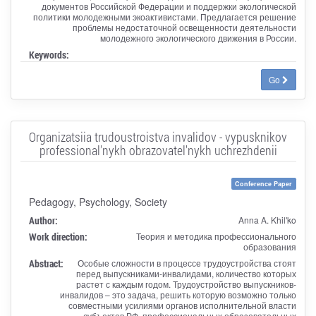
документов Российской Федерации и поддержки экологической
политики молодежными экоактивистами. Предлагается решение
проблемы недостаточной освещенности деятельности
молодежного экологического движения в России.
Keywords:
Go
Organizatsiia trudoustroistva invalidov - vypusknikov
professional'nykh obrazovatel'nykh uchrezhdenii
Conference Paper
Pedagogy, Psychology, Society
Author:
Anna A. Khil'ko
Work direction:
Теория и методика профессионального
образования
Abstract:
Особые сложности в процессе трудоустройства стоят
перед выпускниками-инвалидами, количество которых
растет с каждым годом. Трудоустройство выпускников-
инвалидов – это задача, решить которую возможно только
совместными усилиями органов исполнительной власти
субъектов РФ, профессиональных образовательных