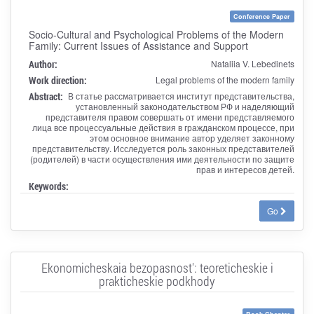
Conference Paper
Socio-Cultural and Psychological Problems of the Modern
Family: Current Issues of Assistance and Support
Author:
Nataliia V. Lebedinets
Work direction:
Legal problems of the modern family
Abstract:
В статье рассматривается институт представительства,
установленный законодательством РФ и наделяющий
представителя правом совершать от имени представляемого
лица все процессуальные действия в гражданском процессе, при
этом основное внимание автор уделяет законному
представительству. Исследуется роль законных представителей
(родителей) в части осуществления ими деятельности по защите
прав и интересов детей.
Keywords:
Go
Ekonomicheskaia bezopasnost': teoreticheskie i
prakticheskie podkhody