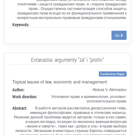
понятиями «защита гражданских прав» и «охрана гражданских
прав». Осуществлена систематизация способов защиты
гражданских прав исходя из их функционального применения к
конкретным материально-правовым гражданским отношениям.
Keywords:
Go
Evtanaziia: argumenty "za" i "protiv"
Conference Paper
Topical issues of law, economic and management
Author:
Abdula V. Akhmadov
Work direction:
Уголовное право и криминология, уголовно-
исполнительное право
Abstract:
В работе автором рассмотрена дискуссионная тема,
имеющая философские, правовые и этические нюансы.
Решение данной проблемы видится автором, только в нас самих,
в наших взглядах, позиции по жизненно важным вопросам
«жизни и смерти», таких как «добра и зла» в праве выбора
личности. Эвтаназия в некоторых странах Европы совершается
по волеизъявлению больного, когда нет возможности оказать