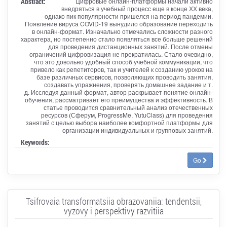
Abstract:
Цифровые онлайн-платформы начали активно
внедряться в учебный процесс еще в конце ХХ века,
однако пик популярности пришелся на период пандемии.
Появление вируса COVID-19 вынудило образование переходить
в онлайн-формат. Изначально отмечались сложности разного
характера, но постепенно стало появляться все больше решений
для проведения дистанционных занятий. После отмены
ограничений цифровизация не прекратилась. Стало очевидно,
что это довольно удобный способ учебной коммуникации, что
привело как репетиторов, так и учителей к созданию уроков на
базе различных сервисов, позволяющих проводить занятия,
создавать упражнения, проверять домашнее задание и т.
д. Исследуя данный формат, автор раскрывает понятие онлайн-
обучения, рассматривает его преимущества и эффективность. В
статье проводится сравнительный анализ отечественных
ресурсов (Сферум, ProgressMe, YutuClass) для проведения
занятий с целью выбора наиболее комфортной платформы для
организации индивидуальных и групповых занятий.
Keywords:
Go
Tsifrovaia transformatsiia obrazovaniia: tendentsii,
vyzovy i perspektivy razvitiia