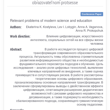
obrazovatel'nom protsesse
Conference Paper
Relevant problems of modern science and education
Authors:
Ekaterina K. Kostyleva, Lev I. Lobygin, Anna A. Vaganova,
Anna R. Prokopchuk
Work direction:
Влияние цифровизации, искусственного
интеллекта, социальных сетей на все сферы жизни
человека
Abstract:
В работе исследуется процесс цифровой
трансформации современного образовательного
процесса. Актуальность темы обусловлена стремительным
развитием информационного общества и необходимостью
фундаментального пересмотра подходов к обучению. Цель
исследования – анализ роли цифровых технологий, выявление
ключевых направлений их внедрения, а также оценка
преимуществ и сопутствующих рисков. В работе рассмотрены
теоретические основы цифрового образования,
проанализированы основные направления трансформации. В
заключении сформулированы выводы о двойственном эффекте
цифровизации, сочетающем расширение дидактических
возможностей с рисками цифрового неравенства и
дегуманизации, а также подчеркнута необходимость
сбалансированного подхода, сохраняющего гуманистическую
основу педагогики.