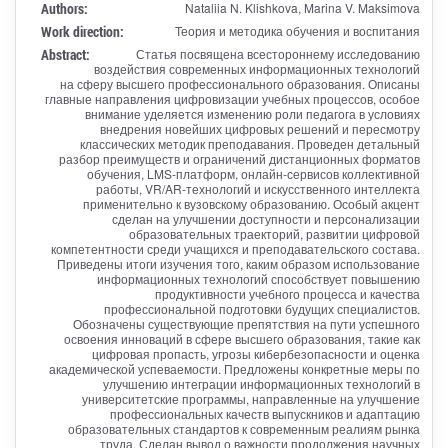
Authors:
Nataliia N. Klishkova, Marina V. Maksimova
Work direction:
Теория и методика обучения и воспитания
Abstract:
Статья посвящена всестороннему исследованию
воздействия современных информационных технологий
на сферу высшего профессионального образования. Описаны
главные направления цифровизации учебных процессов, особое
внимание уделяется изменению роли педагога в условиях
внедрения новейших цифровых решений и пересмотру
классических методик преподавания. Проведен детальный
разбор преимуществ и ограничений дистанционных форматов
обучения, LMS-платформ, онлайн-сервисов коллективной
работы, VR/AR-технологий и искусственного интеллекта
применительно к вузовскому образованию. Особый акцент
сделан на улучшении доступности и персонализации
образовательных траекторий, развитии цифровой
компетентности среди учащихся и преподавательского состава.
Приведены итоги изучения того, каким образом использование
информационных технологий способствует повышению
продуктивности учебного процесса и качества
профессиональной подготовки будущих специалистов.
Обозначены существующие препятствия на пути успешного
освоения инноваций в сфере высшего образования, такие как
цифровая пропасть, угрозы кибербезопасности и оценка
академической успеваемости. Предложены конкретные меры по
улучшению интеграции информационных технологий в
университетские программы, направленные на улучшение
профессиональных качеств выпускников и адаптацию
образовательных стандартов к современным реалиям рынка
труда. Сделан вывод о важности продолжения научных