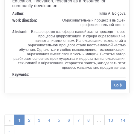
Education, innovation, research as a resource for
community development
Author:
Iuliia A. Bolgova
Work direction:
Образовательный процесс в высшей
профессиональной школе
Abstract:
В наше время все сферы нашей жизни проходят через
процессы цифровизации, и сфера образования не
является исключением. Использование технологий в
образовательном процессе стало неотъемлемой частью
обучения. Однако, как и любое нововведение, технологизация
образования имеет свои плюсы и минусы. В статье автор
разбирает основные преимущества и недостатки использования
технологий в образовании, старается понять, как сделать этот
процесс максимально продуктивным.
Keywords:
Go
«
1
2
3
4
5
6
7
8
...
13
14
»