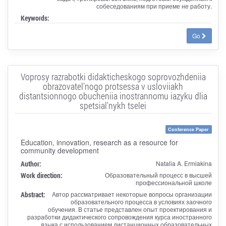
собеседованиям при приеме не работу.
Keywords:
Go
Voprosy razrabotki didakticheskogo soprovozhdeniia
obrazovatel'nogo protsessa v usloviiakh
distantsionnogo obucheniia inostrannomu iazyku dlia
spetsial'nykh tselei
Conference Paper
Education, innovation, research as a resource for
community development
Author:
Natalia A. Ermiakina
Work direction:
Образовательный процесс в высшей
профессиональной школе
Abstract:
Автор рассматривает некоторые вопросы организации
образовательного процесса в условиях заочного
обучения. В статье представлен опыт проектирования и
разработки дидактического сопровождения курса иностранного
языка с использованием дистанционных образовательных