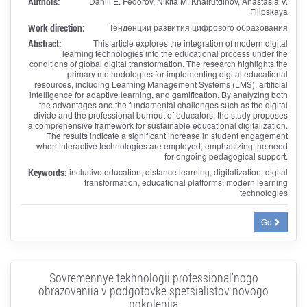
Authors:
Daniil E. Fedorov, Nikita M. Khairutdinov, Anastasia V.
Filipskaya
Work direction:
Тенденции развития цифрового образования
Abstract:
This article explores the integration of modern digital
learning technologies into the educational process under the
conditions of global digital transformation. The research highlights the
primary methodologies for implementing digital educational
resources, including Learning Management Systems (LMS), artificial
intelligence for adaptive learning, and gamification. By analyzing both
the advantages and the fundamental challenges such as the digital
divide and the professional burnout of educators, the study proposes
a comprehensive framework for sustainable educational digitalization.
The results indicate a significant increase in student engagement
when interactive technologies are employed, emphasizing the need
for ongoing pedagogical support.
Keywords:
inclusive education, distance learning, digitalization, digital
transformation, educational platforms, modern learning
technologies
Go
Sovremennye tekhnologii professional'nogo
obrazovaniia v podgotovke spetsialistov novogo
pokoleniia