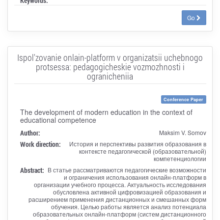
Keywords:
Go
Ispol'zovanie onlain-platform v organizatsii uchebnogo
protsessa: pedagogicheskie vozmozhnosti i
ogranicheniia
Conference Paper
The development of modern education in the context of
educational competence
Author:
Maksim V. Somov
Work direction:
История и перспективы развития образования в
контексте педагогической (образовательной)
компетенциологии
Abstract:
В статье рассматриваются педагогические возможности
и ограничения использования онлайн-платформ в
организации учебного процесса. Актуальность исследования
обусловлена активной цифровизацией образования и
расширением применения дистанционных и смешанных форм
обучения. Целью работы является анализ потенциала
образовательных онлайн-платформ (систем дистанционного