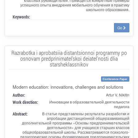
классных руководителей. Приводятся конкретные примеры
успешного опыта внедрения мобильного обучения в практику
школьного образования.
Keywords:
Go
Razrabotka i aprobatsiia distantsionnoi programmy po
osnovam predprinimatel'skoi deiatel'nosti dlia
starsheklassnikov
Conference Paper
Modern education: innovations, challenges and solutions
Author:
Artur V. Nikitin
Work direction:
Инновации в образовательной деятельности
педагога
Abstract:
В статье представлены результаты разработки и
апробации дистанционной общеразвивающей
дополнительной программы «Основы предпринимательской
деятельности» для учащихся старших классов
общеобразовательной школы. Рассматриваются психолого-
педагогические основы формирования предпринимательских