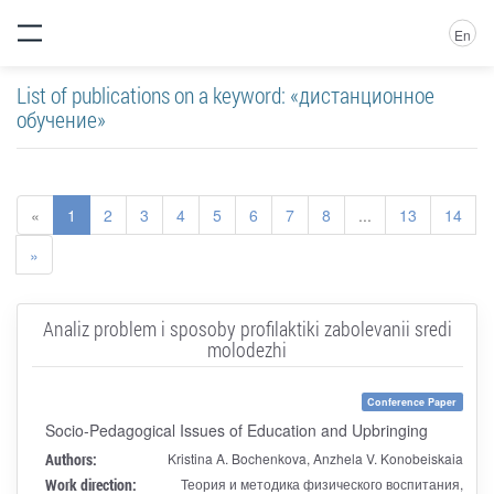
En
List of publications on a keyword: «дистанционное
обучение»
«
1
2
3
4
5
6
7
8
...
13
14
»
Analiz problem i sposoby profilaktiki zabolevanii sredi
molodezhi
Conference Paper
Socio-Pedagogical Issues of Education and Upbringing
Authors:
Kristina A. Bochenkova, Anzhela V. Konobeiskaia
Work direction:
Теория и методика физического воспитания,