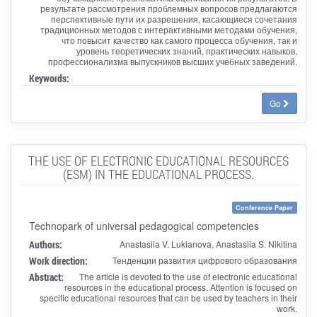
результате рассмотрения проблемных вопросов предлагаются
перспективные пути их разрешения, касающиеся сочетания
традиционных методов с интерактивными методами обучения,
что повысит качество как самого процесса обучения, так и
уровень теоретических знаний, практических навыков,
профессионализма выпускников высших учебных заведений.
Keywords:
Go
THE USE OF ELECTRONIC EDUCATIONAL RESOURCES
(ESM) IN THE EDUCATIONAL PROCESS.
Conference Paper
Technopark of universal pedagogical competencies
Authors:
Anastasiia V. Lukianova, Anastasiia S. Nikitina
Work direction:
Тенденции развития цифрового образования
Abstract:
The article is devoted to the use of electronic educational
resources in the educational process. Attention is focused on
specific educational resources that can be used by teachers in their
work.