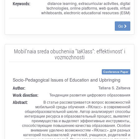
Keywords:
distance learning, extracurricular activities, digital
technologies, online platforms, web quests, virtual
whiteboards, electronic educational resources (ESM)
Go
Mobil'naia sreda obucheniia "IaKlass": effektivnost' i
vozmozhnosti
Conference Paper
Socio-Pedagogical Issues of Education and Upbringing
Author:
Tatiana S. Zaitseva
Work direction:
Тенденции развития цифрового образования
Abstract:
В статье рассматривается вопрос возможностей
мобильной среды обучения «ЯКласс» в современной
общеобразовательной школе. Автор анализирует способы
интеграции ресурса в образовательный процесс, выявляет
преимущества и выделяет эффективные инструменты,
способствующие повышению качества образования. Особое
внимание уделено возможностям «ЯКласс» для разных
категорий пользователей: учителей, учащихся, родителей и