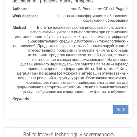
development: practices, quality, prospects
Authors:
Ivan S. Ponomarev, Ol'ga I. Pugach
Work direction:
Цифровая трансформация и обновление
содержания образования
Abstract:
В статье рассматриваются цифровые инструменты,
используемые учителем информатики при организации
дистанционного обучения в условиях трансформации цифровой
образовательной среды и двусторонних технологических
ограничений. Представлен сравнительный анализ зарубежного и
отечественного программного обеспечения по ключевым
категориям: средства видеосвязи, онлайн-доски, сервисы
тестирования и среды программирования. На примере
дистанционного индивидуального занятия по теме «Перевод
единиц измерения информации: биты, байты, килобайты,
мегабайты» показаны возможности интеграции отечественных
цифровых решений в структуру урока. Обоснована значимость
комплексного использования цифровых инструментов для
формирования алгоритмического мышления и вычислительной
культуры обучающихся в дистанционном формате обучения.
Keywords:
Go
Rol' tsifrovykh tekhnologii v sovremennom