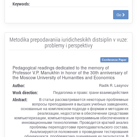
Keywords:
Go
Metodika prepodavaniia iuridicheskikh distsiplin v vuze:
problemy i perspektivy
Conference Paper
Pedagogical readings dedicated to the memory of
Professor V.P. Manukhin in honor of the 30th anniversary of
the Moscow University of Humanities and Economics
Author:
Radik R. Lasynov
Work direction:
Педагогика и право: грани взаимодействия
Abstract:
В статье рассматривается некоторые проблемные
вопросы преподавания в высших учебных заведениях,
основанные на комплексном подходе к формам и методам их
реализации, недостатки в обеспечении средствами
компьютеризации, компьютерным программным обеспечением и
инновационными технологиями. Проводится краткий анализ
проблемы переподготовки преподавательского состава.
Анализируются положения о проведении тестирования
обучающихся, проблематика оценивания их результатов. В