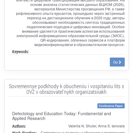
основе анализа статистических данных ВЦИОМ (2026),
материалов Министерства просвещения РФ, а также
рефлексивного опыта курсантов, прошедших через экстренный
переход на дистанционное обучение в 2020 году, авторы
обосновывают необходимость синтеза традиционных
педагогических подходов и цифровых инноваций. Особое
внимание уделяется практическим аспектам использования
электронной информационно-образовательной среды (ЭИОС),
QR-кодирования, облачных сервисов и платформ
видеоконференцсвязи в образовательном процессе.
Keywords:
Go
Sovremennye podkhody k obucheniiu i vospitaniiu lits s
OVZ v obrazovatel'nykh organizatsiiakh
Conference Paper
Defectology and Education Today: Fundamental and
Applied Research
Authors:
Valeriia N. Shuler, Anna S. Iarovaia
Work direction:
Современные подходы к обучению и воспитанию