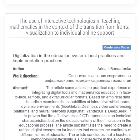
The use of interactive technologies in teaching
mathematics in the context of the transition from frontal
visualization to individual online support
Conference Paper
Digitalization in the education system: best practices and
implementation practices
Author:
Arina I. Bondarenko
Work direction:
Опыт использования современных
информационно-коммуникационных технологий
Abstract:
The article summarizes the practical experience of
integrating digital tools into mathematics education in face-
to-face, remote, and extracurricular formats. Based on empirical data,
the article examines the capabilities of interactive whiteboards,
dynamic environments (GeoGebra, Desmos), video conferencing
platforms, and neural networks (GigaChat, YandexGPT, DeepSeek). It
is proven that the effectiveness of ICT depends not on technical
characteristics, but on the didactic validity of their inclusion in the
educational process. The article substantiates the need to create a
unified digital ecosystem for teachers that ensures the continuity of
different forms of education. The article concludes that a teacher's
methodological flexibility is a crucial factor in the successful