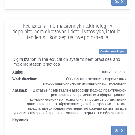
Go
Realizatsiia informatsionnykh tekhnologii v
dopolnitel'nom obrazovanii detei i vzroslykh, istoriia i
tendentsii, kontseptual'nye polozheniia
Conference Paper
Digitalization in the education system: best practices and
implementation practices
Author:
Iurii A. Lobeiko
Work direction:
Опыт использования современных
информационно-коммуникационных технологий
Abstract:
В статье представлен авторский подход практической
реализации современных информационно-
коммуникационных технологий в процессе организации
дополнительного образования детей и взрослых, а также
предлагаются концептуальные положения развития их в
условиях цифровой трансформации непрерывного образования.
Keywords:
Go