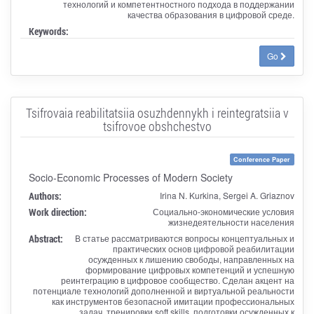
технологий и компетентностного подхода в поддержании
качества образования в цифровой среде.
Keywords:
Go
Tsifrovaia reabilitatsiia osuzhdennykh i reintegratsiia v
tsifrovoe obshchestvo
Conference Paper
Socio-Economic Processes of Modern Society
Authors:
Irina N. Kurkina, Sergei A. Griaznov
Work direction:
Социально-экономические условия
жизнедеятельности населения
Abstract:
В статье рассматриваются вопросы концептуальных и
практических основ цифровой реабилитации
осужденных к лишению свободы, направленных на
формирование цифровых компетенций и успешную
реинтеграцию в цифровое сообщество. Сделан акцент на
потенциале технологий дополненной и виртуальной реальности
как инструментов безопасной имитации профессиональных
задач, тренировки soft skills, подготовки осужденных к