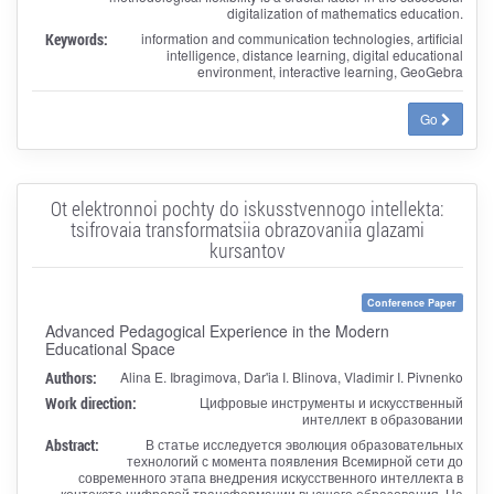
digitalization of mathematics education.
Keywords:
information and communication technologies, artificial
intelligence, distance learning, digital educational
environment, interactive learning, GeoGebra
Go
Ot elektronnoi pochty do iskusstvennogo intellekta:
tsifrovaia transformatsiia obrazovaniia glazami
kursantov
Conference Paper
Advanced Pedagogical Experience in the Modern
Educational Space
Authors:
Alina E. Ibragimova, Dar'ia I. Blinova, Vladimir I. Pivnenko
Work direction:
Цифровые инструменты и искусственный
интеллект в образовании
Abstract:
В статье исследуется эволюция образовательных
технологий с момента появления Всемирной сети до
современного этапа внедрения искусственного интеллекта в
контексте цифровой трансформации высшего образования. На