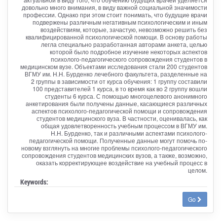
довольно много внимания, в виду важной социальной значимости
профессии. Однако при этом стоит понимать, что будущие врачи
подвержены различным негативным психологическим и иным
воздействиям, которые, зачастую, невозможно решить без
квалифицированной психологической помощи. В основу работы
легла специально разработанная авторами анкета, целью
которой было подробное изучение некоторых аспектов
психолого-педагогического сопровождения студентов в
медицинском вузе. Объектами исследования стали 200 студентов
ВГМУ им. Н.Н. Бурденко лечебного факультета, разделенные на
2 группы в зависимости от курса обучения: 1 группу составили
100 представителей 1 курса, в то время как во 2 группу вошли
студенты 6 курса. С помощью многоцелевого анонимного
анкетирования были получены данные, касающиеся различных
аспектов психолого-педагогической помощи и сопровождения
студентов медицинского вуза. В частности, оценивалась, как
общая удовлетворенность учебным процессом в ВГМУ им.
Н.Н. Бурденко, так и различными аспектами психолого-
педагогической помощи. Полученные данные могут помочь по-
новому взглянуть на многие проблемы психолого-педагогического
сопровождения студентов медицинских вузов, а также, возможно,
оказать корректирующее воздействие на учебный процесс в
целом.
Keywords:
Go