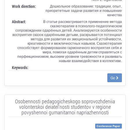
Work direction:
Дошкольное образование: традиции, опыт,
приоритетные задачи развития и повышение
качества
Abstract:
В статье рассматривается применение метода
сказкотерапии в психолого-педагогическом
сопровождении одарённых детей. Анализируются особенности
восприятия сказок одарёнными детьми, раскрывается потенциал
метода для развития их эмоциональной устойчивости,
креативности и межличностных навыков. Сказкотерапия
способствует формированию гармоничного восприятия себя и
мира, помогая одарённым детям справляться с
перфекционизмом, высоким уровнем тревожности и развивать
навыки взаимодействия в коллективе.
Keywords:
Go
Osobennosti pedagogicheskogo soprovozhdeniia
volonterskoi deiatel'nosti studentov v regione
povyshennoi gumanitarnoi napriazhennosti
Conference Paper