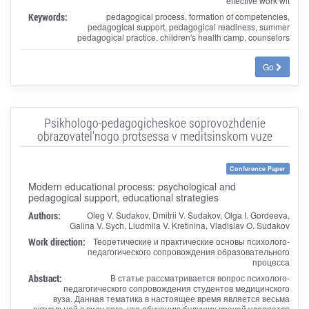
effective work wit
Keywords:
pedagogical process, formation of competencies,
pedagogical support, pedagogical readiness, summer
pedagogical practice, children's health camp, counselors
Go
Psikhologo-pedagogicheskoe soprovozhdenie
obrazovatel'nogo protsessa v meditsinskom vuze
Conference Paper
Modern educational process: psychological and
pedagogical support, educational strategies
Authors:
Oleg V. Sudakov, Dmitrii V. Sudakov, Olga I. Gordeeva,
Galina V. Sych, Liudmila V. Kretinina, Vladislav O. Sudakov
Work direction:
Теоретические и практические основы психолого-
педагогического сопровождения образовательного
процесса
Abstract:
В статье рассматривается вопрос психолого-
педагогического сопровождения студентов медицинского
вуза. Данная тематика в настоящее время является весьма
актуальной в виду того, что обучению будущих врачей уделяется