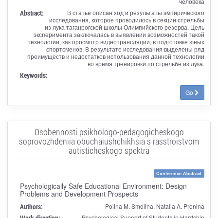
человека
Abstract:
В статье описан ход и результаты эмпирического
исследования, которое проводилось в секции стрельбы
из лука таганрогской школы Олимпийского резерва. Цель
эксперимента заключалась в выявлении возможностей такой
технологии, как просмотр видеотрансляции, в подготовке юных
спортсменов. В результате исследования выделены ряд
преимуществ и недостатков использования данной технологии
во время тренировки по стрельбе из лука.
Keywords:
Go
Osobennosti psikhologo-pedagogicheskogo
soprovozhdeniia obuchaiushchikhsia s rasstroistvom
autisticheskogo spektra
Conference Abstract
Psychologically Safe Educational Environment: Design
Problems and Development Prospects
Authors:
Polina M. Smolina, Natalia A. Pronina
Work direction:
Psychological Support of Students in Hardship