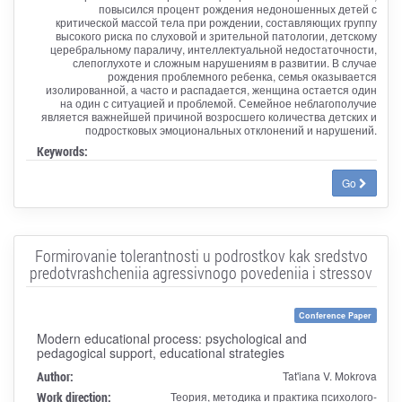
повысился процент рождения недоношенных детей с
критической массой тела при рождении, составляющих группу
высокого риска по слуховой и зрительной патологии, детскому
церебральному параличу, интеллектуальной недостаточности,
слепоглухоте и сложным нарушениям в развитии. В случае
рождения проблемного ребенка, семья оказывается
изолированной, а часто и распадается, женщина остается один
на один с ситуацией и проблемой. Семейное неблагополучие
является важнейшей причиной возросшего количества детских и
подростковых эмоциональных отклонений и нарушений.
Keywords:
Go
Formirovanie tolerantnosti u podrostkov kak sredstvo
predotvrashcheniia agressivnogo povedeniia i stressov
Conference Paper
Modern educational process: psychological and
pedagogical support, educational strategies
Author:
Tat'iana V. Mokrova
Work direction:
Теория, методика и практика психолого-