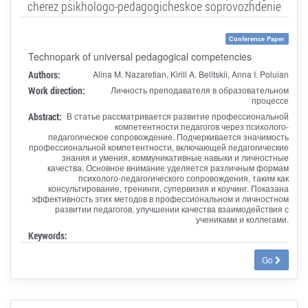
cherez psikhologo-pedagogicheskoe soprovozhdenie
Conference Paper
Technopark of universal pedagogical competencies
Authors:
Alina M. Nazaretian, Kirill A. Belitskii, Anna I. Poluian
Work direction:
Личность преподавателя в образовательном
процессе
Abstract:
В статье рассматривается развитие профессиональной
компетентности педагогов через психолого-
педагогическое сопровождение. Подчеркивается значимость
профессиональной компетентности, включающей педагогические
знания и умения, коммуникативные навыки и личностные
качества. Основное внимание уделяется различным формам
психолого-педагогического сопровождения, таким как
консультирование, тренинги, супервизия и коучинг. Показана
эффективность этих методов в профессиональном и личностном
развитии педагогов, улучшении качества взаимодействия с
учениками и коллегами.
Keywords:
Go