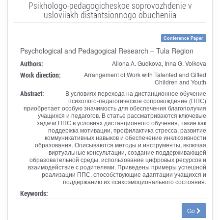
Psikhologo-pedagogicheskoe soprovozhdenie v
usloviiakh distantsionnogo obucheniia
Conference Paper
Psychological and Pedagogical Research – Tula Region
Authors:
Aliona A. Gudkova, Inna G. Volkova
Work direction:
Arrangement of Work with Talented and Gifted
Children and Youth
Abstract:
В условиях перехода на дистанционное обучение
психолого-педагогическое сопровождение (ППС)
приобретает особую значимость для обеспечения благополучия
учащихся и педагогов. В статье рассматриваются ключевые
задачи ППС в условиях дистанционного обучения, такие как
поддержка мотивации, профилактика стресса, развитие
коммуникативных навыков и обеспечение инклюзивности
образования. Описываются методы и инструменты, включая
виртуальные консультации, создание поддерживающей
образовательной среды, использование цифровых ресурсов и
взаимодействие с родителями. Приведены примеры успешной
реализации ППС, способствующие адаптации учащихся и
поддержанию их психоэмоционального состояния.
Keywords:
Go