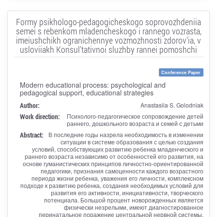
Formy psikhologo-pedagogicheskogo soprovozhdeniia
semei s rebenkom mladencheskogo i rannego vozrasta,
imeiushchikh ogranichennye vozmozhnosti zdorov'ia, v
usloviiakh Konsul'tativnoi sluzhby rannei pomoshchi
Conference Paper
Modern educational process: psychological and
pedagogical support, educational strategies
Author:
Anastasiia S. Golodniak
Work direction:
Психолого-педагогическое сопровождение детей
раннего, дошкольного возраста и семей с детьми
Abstract:
В последние годы назрела необходимость в изменении
ситуации в системе образования с целью создания
условий, способствующих развитию ребенка младенческого и
раннего возраста независимо от особенностей его развития, на
основе гуманистических принципов личностно-ориентированной
педагогики, признания самоценности каждого возрастного
периода жизни ребенка, уважения его личности, комплексном
подходе к развитию ребенка, создания необходимых условий для
развития его активности, инициативности, творческого
потенциала. Большой процент новорожденных является
физически незрелыми, имеют диагностированное
перинатальное поражение центральной нервной системы,