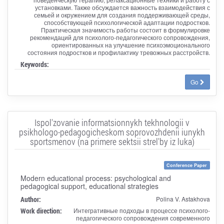
установками. Также обсуждается важность взаимодействия с
семьей и окружением для создания поддерживающей среды,
способствующей психологической адаптации подростков.
Практическая значимость работы состоит в формулировке
рекомендаций для психолого-педагогического сопровождения,
ориентированных на улучшение психоэмоционального
состояния подростков и профилактику тревожных расстройств.
Keywords:
Go
Ispol'zovanie informatsionnykh tekhnologii v
psikhologo-pedagogicheskom soprovozhdenii iunykh
sportsmenov (na primere sektsii strel'by iz luka)
Conference Paper
Modern educational process: psychological and
pedagogical support, educational strategies
Author:
Polina V. Astakhova
Work direction:
Интегративные подходы в процессе психолого-
педагогического сопровождения современного