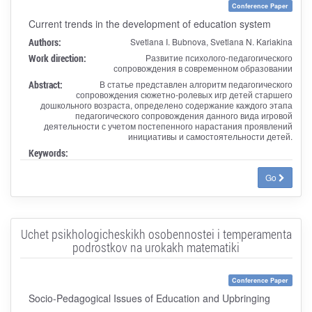
Conference Paper
Current trends in the development of education system
Authors:
Svetlana I. Bubnova, Svetlana N. Kariakina
Work direction:
Развитие психолого-педагогического
сопровождения в современном образовании
Abstract:
В статье представлен алгоритм педагогического
сопровождения сюжетно-ролевых игр детей старшего
дошкольного возраста, определено содержание каждого этапа
педагогического сопровождения данного вида игровой
деятельности с учетом постепенного нарастания проявлений
инициативы и самостоятельности детей.
Keywords:
Go
Uchet psikhologicheskikh osobennostei i temperamenta
podrostkov na urokakh matematiki
Conference Paper
Socio-Pedagogical Issues of Education and Upbringing