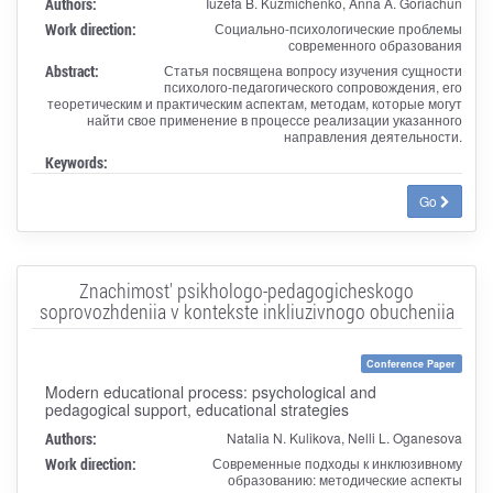
Authors:
Iuzefa B. Kuzmichenko, Anna A. Goriachun
Work direction:
Социально-психологические проблемы
современного образования
Abstract:
Статья посвящена вопросу изучения сущности
психолого-педагогического сопровождения, его
теоретическим и практическим аспектам, методам, которые могут
найти свое применение в процессе реализации указанного
направления деятельности.
Keywords:
Go
Znachimost' psikhologo-pedagogicheskogo
soprovozhdeniia v kontekste inkliuzivnogo obucheniia
Conference Paper
Modern educational process: psychological and
pedagogical support, educational strategies
Authors:
Natalia N. Kulikova, Nelli L. Oganesova
Work direction:
Современные подходы к инклюзивному
образованию: методические аспекты