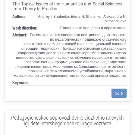
The Topical Issues of the Humanities and Social Sciences:
from Theory to Practice
Authors:
Andrey I. Shutenko, Elena N. Shutenko, Aleksandra N.
Miroshnikova
Work direction:
Социальные процессы и образование
Abstract:
Рассматривается специфика построения деятельности
по педагогической поддержке студенческого
волонтерства на близлежащей к зоне специальной военной
операции территории. Приводятся основные составляющие
сопровождения деятельности волонтеров белгородских вузов:
ценностно-смысловая настройка, обучение правилам и технике
безопасности, информационное обеспечение, подготовка
лидеров-волонтеров, укрепление мобилизационной готовности,
повышение психологической устойчивости, моральное и
материальное стимулирование, волонтерский пример педагогов.
Keywords:
Go
Pedagogicheskoe soprovozhdenie siuzhetno-rolevykh
igr detei starshego doshkol'nogo vozrasta