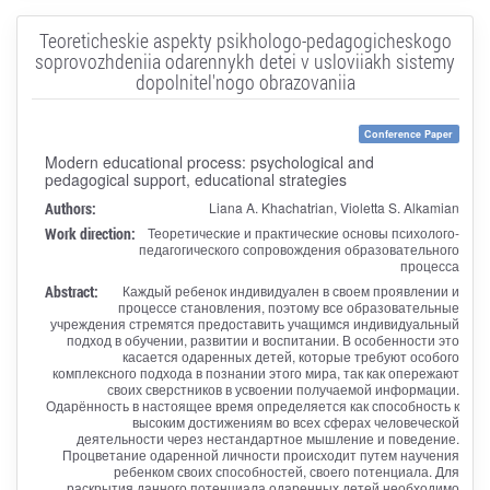
Teoreticheskie aspekty psikhologo-pedagogicheskogo
soprovozhdeniia odarennykh detei v usloviiakh sistemy
dopolnitel'nogo obrazovaniia
Conference Paper
Modern educational process: psychological and
pedagogical support, educational strategies
Authors:
Liana A. Khachatrian, Violetta S. Alkamian
Work direction:
Теоретические и практические основы психолого-
педагогического сопровождения образовательного
процесса
Abstract:
Каждый ребенок индивидуален в своем проявлении и
процессе становления, поэтому все образовательные
учреждения стремятся предоставить учащимся индивидуальный
подход в обучении, развитии и воспитании. В особенности это
касается одаренных детей, которые требуют особого
комплексного подхода в познании этого мира, так как опережают
своих сверстников в усвоении получаемой информации.
Одарённость в настоящее время определяется как способность к
высоким достижениям во всех сферах человеческой
деятельности через нестандартное мышление и поведение.
Процветание одаренной личности происходит путем научения
ребенком своих способностей, своего потенциала. Для
раскрытия данного потенциала одаренных детей необходимо