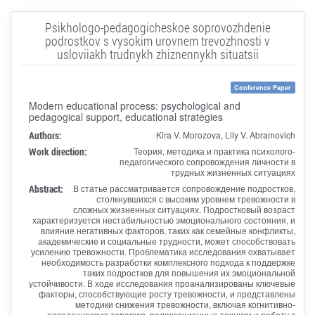
Psikhologo-pedagogicheskoe soprovozhdenie
podrostkov s vysokim urovnem trevozhnosti v
usloviiakh trudnykh zhiznennykh situatsii
Conference Paper
Modern educational process: psychological and
pedagogical support, educational strategies
Authors:
Kira V. Morozova, Lily V. Abramovich
Work direction:
Теория, методика и практика психолого-
педагогического сопровождения личности в
трудных жизненных ситуациях
Abstract:
В статье рассматривается сопровождение подростков,
столкнувшихся с высоким уровнем тревожности в
сложных жизненных ситуациях. Подростковый возраст
характеризуется нестабильностью эмоционального состояния, и
влияние негативных факторов, таких как семейные конфликты,
академические и социальные трудности, может способствовать
усилению тревожности. Проблематика исследования охватывает
необходимость разработки комплексного подхода к поддержке
таких подростков для повышения их эмоциональной
устойчивости. В ходе исследования проанализированы ключевые
факторы, способствующие росту тревожности, и представлены
методики снижения тревожности, включая когнитивно-
поведенческую терапию, релаксационные техники и работу с