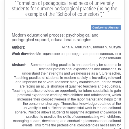
"Formation of pedagogical readiness of university
students for summer pedagogical practice (using the
example of the "School of counselors")"
Conference Abstract
Modern educational process: psychological and
pedagogical support, educational strategies
Authors:
Alina A. Arutiunian, Tamara V. Muzyka
Work direction:
Методическое сопровождение профессионального
образования
Abstract:
Summer teaching practice is an opportunity for students to
test their professional expectations and ambitions, to
understand their strengths and weaknesses as a future teacher.
Teaching practice of students in modern society is incredibly relevant
and important for several reasons: Many countries around the world
are facing an acute shortage of qualified teachers and educators.
Teaching practice provides an opportunity for future specialists to gain
practical experience working with children and adolescents, which
increases their competitiveness in the labor market and helps to fill
the personnel shortage. Theoretical knowledge obtained at the
university is not sufficient for successful work in the educational
sphere. Practice allows students to apply the acquired knowledge in
practice, to practice the skills of communicating with children,
managing a team, developing and conducting lessons or educational
events. This forms the professional competencies necessary for