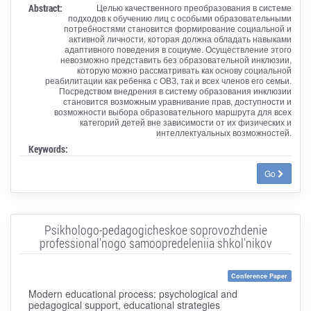
Abstract:
Целью качественного преобразования в системе
подходов к обучению лиц с особыми образовательными
потребностями становится формирование социальной и
активной личности, которая должна обладать навыками
адаптивного поведения в социуме. Осуществление этого
невозможно представить без образовательной инклюзии,
которую можно рассматривать как основу социальной
реабилитации как ребенка с ОВЗ, так и всех членов его семьи.
Посредством внедрения в систему образования инклюзии
становится возможным уравнивание прав, доступности и
возможности выбора образовательного маршрута для всех
категорий детей вне зависимости от их физических и
интеллектуальных возможностей.
Keywords:
Go
Psikhologo-pedagogicheskoe soprovozhdenie
professional'nogo samoopredeleniia shkol'nikov
Conference Paper
Modern educational process: psychological and
pedagogical support, educational strategies