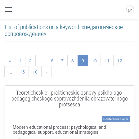
En
List of publications on a keyword: «педагогическое
сопровождение»
«
1
2
...
6
7
8
9
10
11
12
...
15
16
»
Teoreticheskie i prakticheskie osnovy psikhologo-
pedagogicheskogo soprovozhdeniia obrazovatel'nogo
protsessa
Conference Paper
Modern educational process: psychological and
pedagogical support, educational strategies