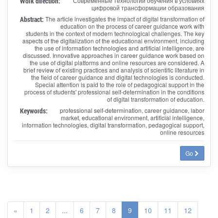
Work direction:
Современные технологии обучения в условиях
цифровой трансформации образования
Abstract:
The article investigates the impact of digital transformation of
education on the process of career guidance work with
students in the context of modern technological challenges. The key
aspects of the digitalization of the educational environment, including
the use of information technologies and artificial intelligence, are
discussed. Innovative approaches in career guidance work based on
the use of digital platforms and online resources are considered. A
brief review of existing practices and analysis of scientific literature in
the field of career guidance and digital technologies is conducted.
Special attention is paid to the role of pedagogical support in the
process of students' professional self-determination in the conditions
of digital transformation of education.
Keywords:
professional self-determination, career guidance, labor
market, educational environment, artificial intelligence,
information technologies, digital transformation, pedagogical support,
online resources
Go
«
1
2
...
6
7
8
9
10
11
12