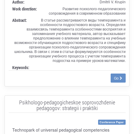
Author:
Dmitrii V. Krupin
Work direction:
Развитие психолого-педагогического
сопровождения в современном образовании
Abstract:
В статье рассматриваются виды темперамента и
особенности подросткового возраста. Определяя
взаимосвязь темперамента особенностями восприятия и
запоминания учебного материала, автор высказывает
предположение о влиянии темперамента на учебные
возможности обучающихся подросткового возраста и специфику
организации психолого-педагогического сопровождения
школьника. В связи с этим в статье формулируются особенности
организации учебного процесса с учетом темперамента
подростка на примере уроков математики.
Keywords:
Go
Psikhologo-pedagogicheskoe soprovozhdenie
pedagogov: strategii i praktiki
Conference Paper
Technopark of universal pedagogical competencies