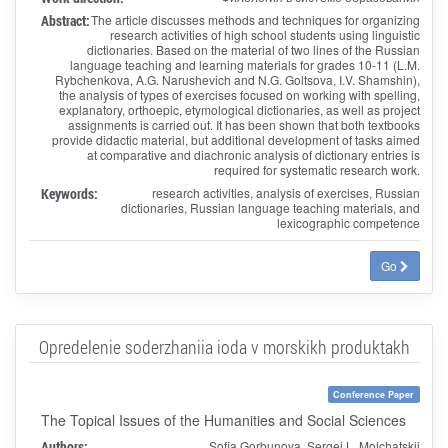
Abstract:
The article discusses methods and techniques for organizing
research activities of high school students using linguistic
dictionaries. Based on the material of two lines of the Russian
language teaching and learning materials for grades 10-11 (L.M.
Rybchenkova, A.G. Narushevich and N.G. Goltsova, I.V. Shamshin),
the analysis of types of exercises focused on working with spelling,
explanatory, orthoepic, etymological dictionaries, as well as project
assignments is carried out. It has been shown that both textbooks
provide didactic material, but additional development of tasks aimed
at comparative and diachronic analysis of dictionary entries is
required for systematic research work.
Keywords:
research activities, analysis of exercises, Russian
dictionaries, Russian language teaching materials, and
lexicographic competence
Go
Opredelenie soderzhaniia ioda v morskikh produktakh
Conference Paper
The Topical Issues of the Humanities and Social Sciences
Authors:
Sofia Gorbunova, Sergei L. Molchatskii