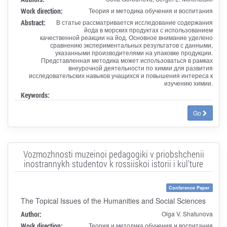
Work direction:
Теория и методика обучения и воспитания
Abstract:
В статье рассматривается исследование содержания
йода в морских продуктах с использованием
качественной реакции на йод. Основное внимание уделено
сравнению экспериментальных результатов с данными,
указанными производителями на упаковке продукции.
Представленная методика может использоваться в рамках
внеурочной деятельности по химии для развития
исследовательских навыков учащихся и повышения интереса к
изучению химии.
Keywords:
Go
Vozmozhnosti muzeinoi pedagogiki v priobshchenii
inostrannykh studentov k rossiiskoi istorii i kul'ture
Conference Paper
The Topical Issues of the Humanities and Social Sciences
Author:
Olga V. Shatunova
Work direction:
Теория и методика обучения и воспитания