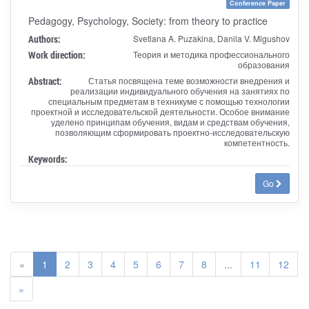
Conference Paper
Pedagogy, Psychology, Society: from theory to practice
Authors:
Svetlana A. Puzakina, Danila V. Migushov
Work direction:
Теория и методика профессионального
образования
Abstract:
Статья посвящена теме возможности внедрения и
реализации индивидуального обучения на занятиях по
специальным предметам в техникуме с помощью технологии
проектной и исследовательской деятельности. Особое внимание
уделено принципам обучения, видам и средствам обучения,
позволяющим сформировать проектно-исследовательскую
компетентность.
Keywords:
Go
«
1
2
3
4
5
6
7
8
...
11
12
»