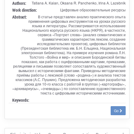
Authors:
Tatiana A. Kaian, Oksana R. Panchenko, Irina A. Lazebnik
Work direction:
Цифровые образовательные ресурсы
Abstract:
В статье представлен анализ практического опыта
применения цифровых инструментов на уроках русского
языка и литературы. Рассматривается использование
Национального корпуса русского языка (НКРЯ), в частности,
сервиса «Портрет слова» (анализ семантических и
грамматических характеристик лексем, создание
исследовательских проектов), цифровых библиотек
(Президентская библиотека им. Б.Н. Ельцина, Национальная
электронная библиотека). На примере изучения романа Л.Н.
Толстого «Война и мир» и описания Бородинской битвы
показано, как работа с оцифрованными картами, приказами,
реляциями и письмами позволяет сопоставлять художественный
вымысел с историческими фактами. Приведены методические
приёмы работы с лексикой (слово «родина») и анализа текстов
классиков (А.С. Пушкин). Предложена методическая разработка
урока для 10-го класса с работой в группах («картографы»,
«архивариусы», «очевидцы») по сопоставлению художественного
текста с цифровыми историческими источниками.
Keywords:
Go