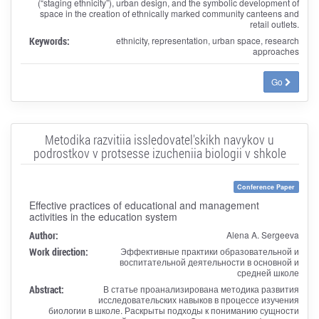
(“staging ethnicity”), urban design, and the symbolic development of
space in the creation of ethnically marked community canteens and
retail outlets.
Keywords:
ethnicity, representation, urban space, research
approaches
Go
Metodika razvitiia issledovatel'skikh navykov u
podrostkov v protsesse izucheniia biologii v shkole
Conference Paper
Effective practices of educational and management
activities in the education system
Author:
Alena A. Sergeeva
Work direction:
Эффективные практики образовательной и
воспитательной деятельности в основной и
средней школе
Abstract:
В статье проанализирована методика развития
исследовательских навыков в процессе изучения
биологии в школе. Раскрыты подходы к пониманию сущности