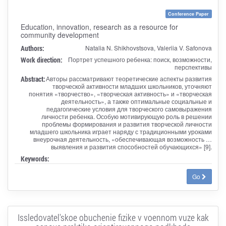
Conference Paper
Education, innovation, research as a resource for
community development
Authors:
Natalia N. Shikhovstsova, Valeriia V. Safonova
Work direction:
Портрет успешного ребенка: поиск, возможности,
перспективы
Abstract:
Авторы рассматривают теоретические аспекты развития
творческой активности младших школьников, уточняют
понятия «творчество», «творческая активность» и «творческая
деятельность», а также оптимальные социальные и
педагогические условия для творческого самовыражения
личности ребенка. Особую мотивирующую роль в решении
проблемы формирования и развития творческой личности
младшего школьника играет наряду с традиционными уроками
внеурочная деятельность, «обеспечивающая возможность …
выявления и развития способностей обучающихся» [9].
Keywords:
Go
Issledovatel'skoe obuchenie fizike v voennom vuze kak