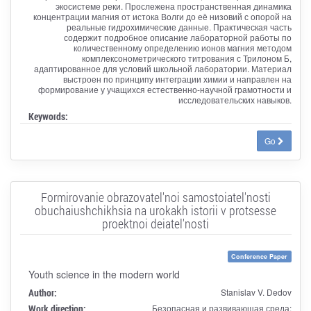
экосистеме реки. Прослежена пространственная динамика
концентрации магния от истока Волги до её низовий с опорой на
реальные гидрохимические данные. Практическая часть
содержит подробное описание лабораторной работы по
количественному определению ионов магния методом
комплексонометрического титрования с Трилоном Б,
адаптированное для условий школьной лаборатории. Материал
выстроен по принципу интеграции химии и направлен на
формирование у учащихся естественно-научной грамотности и
исследовательских навыков.
Keywords:
Go
Formirovanie obrazovatel'noi samostoiatel'nosti
obuchaiushchikhsia na urokakh istorii v protsesse
proektnoi deiatel'nosti
Conference Paper
Youth science in the modern world
Author:
Stanislav V. Dedov
Work direction:
Безопасная и развивающая среда: