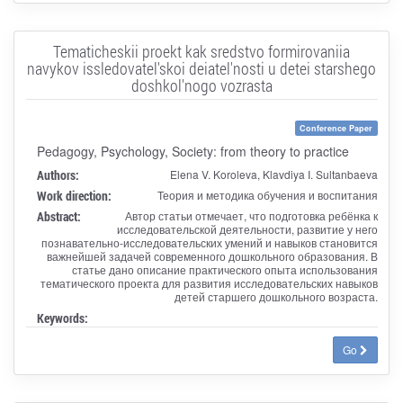
Tematicheskii proekt kak sredstvo formirovaniia
navykov issledovatel'skoi deiatel'nosti u detei starshego
doshkol'nogo vozrasta
Conference Paper
Pedagogy, Psychology, Society: from theory to practice
Authors:
Elena V. Koroleva, Klavdiya I. Sultanbaeva
Work direction:
Теория и методика обучения и воспитания
Abstract:
Автор статьи отмечает, что подготовка ребёнка к
исследовательской деятельности, развитие у него
познавательно-исследовательских умений и навыков становится
важнейшей задачей современного дошкольного образования. В
статье дано описание практического опыта использования
тематического проекта для развития исследовательских навыков
детей старшего дошкольного возраста.
Keywords:
Go