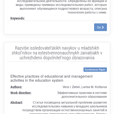
исследовательской деятельности. Определены ее функции и
виды; приведены примеры исследовательских работ, которые
выполняют обучающиеся подросткового возраста, описана
технология работы с ними.
Keywords:
Go
Razvitie issledovatel'skikh navykov u mladshikh
shkol'nikov na estestvennonauchnykh zaniatiiakh v
uchrezhdenii dopolnitel'nogo obrazovaniia
Conference Paper
Effective practices of educational and management
activities in the education system
Authors:
Vera I. Zebel, Larisa M. Koltsova
Work direction:
Эффективные практики в системе
дополнительного образования
Abstract:
Статья посвящена актуальной проблеме развития
исследовательских навыков у младших школьников
посредством организации естественнонаучных занятий в
учреждениях дополнительного образования. Авторы