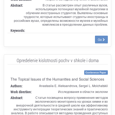
Abstract:
В статье рассмотрен опыт различных вузов,
использующих потенциал музейной педагогики в
обучении иностранных студентов. Выявлены основные
трудности, которые испытывают студенты-иностранцы в
российских вузах, определены возможности музеев и музейных
комплексов в преодолении данных проблем.
Keywords:
Go
Opredelenie kislotnosti pochv v shkole i doma
Conference Paper
The Topical Issues of the Humanities and Social Sciences
Authors:
Anastasiia E. Aleksandrova, Sergei L. Molchatskii
Work direction:
Исследования в области экологии
Abstract:
Статья посвящена вопросу применения методов
экологического мониторинга на уроках химии и во
внеурочной деятельности в средней школе как эффективному
инструменту интеграции теоретических знаний и практического
анализа. В работе описывается методика проведения доступных