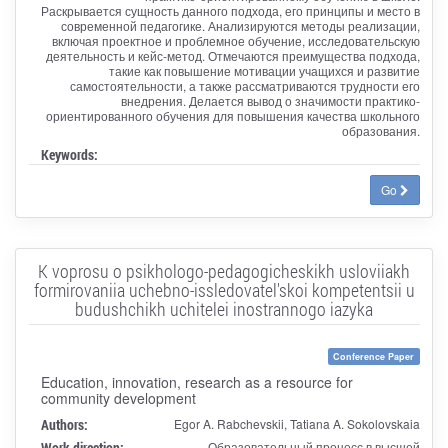
Раскрывается сущность данного подхода, его принципы и место в
современной педагогике. Анализируются методы реализации,
включая проектное и проблемное обучение, исследовательскую
деятельность и кейс-метод. Отмечаются преимущества подхода,
такие как повышение мотивации учащихся и развитие
самостоятельности, а также рассматриваются трудности его
внедрения. Делается вывод о значимости практико-
ориентированного обучения для повышения качества школьного
образования.
Keywords:
Go
K voprosu o psikhologo-pedagogicheskikh usloviiakh
formirovaniia uchebno-issledovatel'skoi kompetentsii u
budushchikh uchitelei inostrannogo iazyka
Conference Paper
Education, innovation, research as a resource for
community development
Authors:
Egor A. Rabchevskii, Tatiana A. Sokolovskaia
Work direction:
Образовательный процесс в высшей