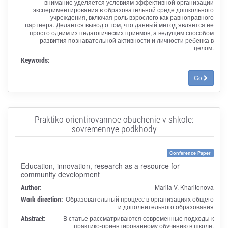
внимание уделяется условиям эффективной организации
экспериментирования в образовательной среде дошкольного
учреждения, включая роль взрослого как равноправного
партнера. Делается вывод о том, что данный метод является не
просто одним из педагогических приемов, а ведущим способом
развития познавательной активности и личности ребенка в
целом.
Keywords:
Go
Praktiko-orientirovannoe obuchenie v shkole:
sovremennye podkhody
Conference Paper
Education, innovation, research as a resource for
community development
Author:
Mariia V. Kharitonova
Work direction:
Образовательный процесс в организациях общего
и дополнительного образования
Abstract:
В статье рассматриваются современные подходы к
практико-ориентированному обучению в школе.