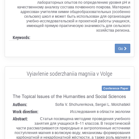
лабораторных опытов по определению уровня pH и
качественному анализу состава почвенного покрова. Материал
адресован учителям химии общеобразовательных (особенно
сельских) школ и может быть использован для организации
учебно-исследовательской и проектной работы учащихся,
имеющей прямую практическую значимость для сельского
хозяйства региона.
Keywords:
Go
Vyiavlenie soderzhaniia magniia v Volge
Conference Paper
The Topical Issues of the Humanities and Social Sciences
Authors:
Sofia V. Shchurenkova, Sergei L. Molchatskii
Work direction:
Исследования в области экологии
Abstract:
Статья посвящена методике проведения учебного
занятия для учащихся 8–11 классов. В теоретической
части рассматриваются природные и антропогенные источники
поступления магния в волжскую воду, механизмы формирования
карбонатной и некарбонатной жёсткости, а также роль магния в