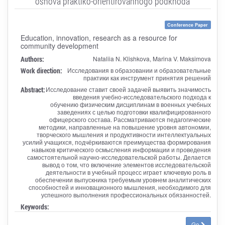
osnova praktiko-orientirovannogo podkhoda
Conference Paper
Education, innovation, research as a resource for
community development
Authors:
Nataliia N. Klishkova, Marina V. Maksimova
Work direction:
Исследования в образовании и образовательные
практики как инструмент принятия решений
Abstract:
Исследование ставит своей задачей выявить значимость
введения учебно-исследовательского подхода к
обучению физическим дисциплинам в военных учебных
заведениях с целью подготовки квалифицированного
офицерского состава. Рассматриваются педагогические
методики, направленные на повышение уровня автономии,
творческого мышления и продуктивности интеллектуальных
усилий учащихся, подчёркиваются преимущества формирования
навыков критического осмысления информации и проведения
самостоятельной научно-исследовательской работы. Делается
вывод о том, что включение элементов исследовательской
деятельности в учебный процесс играет ключевую роль в
обеспечении выпускника требуемым уровнем аналитических
способностей и инновационного мышления, необходимого для
успешного выполнения профессиональных обязанностей.
Keywords:
Go