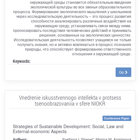
окружающей среды становится обязательным введение
экологической культуры во все звенья образовательного
процесса. Формирование экологического мышления у школьников
через исследовательскую деятельность – это процесс развития
способности анализировать различные воздействия на
окружающую среду, устанавливать связи между ними,
прогнозировать последствия человеческих действий и принимать
решения, основанные на экологических ценностях.
Исследовательская деятельность позволяет учащимся не только
получать знания, но и активно вовлекаться в процесс познания
природы, что способствует формированию ответственного
отношения к окружающей среде.
Keywords:
Go
Vnedrenie iskusstvennogo intellekta v protsess
tsenoobrazovaniia v sfere NIOKR
Conference Paper
Strategies of Sustainable Development: Social, Law and
External-economic Aspects
Authors:
Svetlana I. Shepel', Marina M. Anisimova