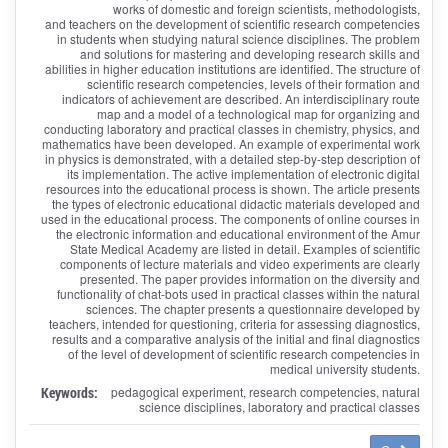
works of domestic and foreign scientists, methodologists,
and teachers on the development of scientific research competencies
in students when studying natural science disciplines. The problem
and solutions for mastering and developing research skills and
abilities in higher education institutions are identified. The structure of
scientific research competencies, levels of their formation and
indicators of achievement are described. An interdisciplinary route
map and a model of a technological map for organizing and
conducting laboratory and practical classes in chemistry, physics, and
mathematics have been developed. An example of experimental work
in physics is demonstrated, with a detailed step-by-step description of
its implementation. The active implementation of electronic digital
resources into the educational process is shown. The article presents
the types of electronic educational didactic materials developed and
used in the educational process. The components of online courses in
the electronic information and educational environment of the Amur
State Medical Academy are listed in detail. Examples of scientific
components of lecture materials and video experiments are clearly
presented. The paper provides information on the diversity and
functionality of chat-bots used in practical classes within the natural
sciences. The chapter presents a questionnaire developed by
teachers, intended for questioning, criteria for assessing diagnostics,
results and a comparative analysis of the initial and final diagnostics
of the level of development of scientific research competencies in
medical university students.
Keywords:
pedagogical experiment, research competencies, natural
science disciplines, laboratory and practical classes