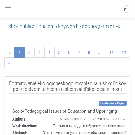
En
List of publications on a keyword: «исследователь»
«
1
2
3
4
5
6
7
8
...
11
12
»
Formirovanie ekologicheskogo myshleniia u shkol'nikov
posredstvom uchebno-issledovatel'skoi deiatel'nosti
Conference Paper
Socio-Pedagogical Issues of Education and Upbringing
Authors:
Alina S. Khachkhardzhi, Evgeniia M. Golubeva
Work direction:
Теория и методика обучения и воспитания
Abstract:
В современных условиях глобальных изменений