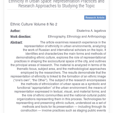
Ethnicity in Urban Space: Representation Practices and
Research Approaches to Studying the Topic
Research Article
Ethnic Culture Volume 8 No 2
Author:
Ekaterina A. Iagafova
Work direction:
Ethnography, Ethnology and Anthropology
Abstract:
The article examines research experience in the
representation of ethnicity in urban environments, analyzing
the work of Russian and international scholars on the topic. It
identifies and characterizes the main forms and methods of
demonstrating ethnic culture, explores the role of representational
practices in shaping the sociocultural space of the city, and outlines
the principal areas of research. The material is analyzed in terms of its
thematic focus, subject area, and the methodological approaches
employed by the researchers. The results demonstrate that the
representation of ethnicity is linked to the formation of an ethnic image
(“one's own”, “the Other”). The subject of the research encompasses
the methods of ethnicization of urban space as a symbolic and
functional “appropriation” of the urban environment; the means of
representation expressed in textual, visual, and material forms; and
the role of ethnic communities and the national-cultural public
organizations representing them in this process. Technologies for
representing and preserving ethnic culture, understood as a set of
methods and tools for its preservation — including through its
construction — involve practices such as staging public events