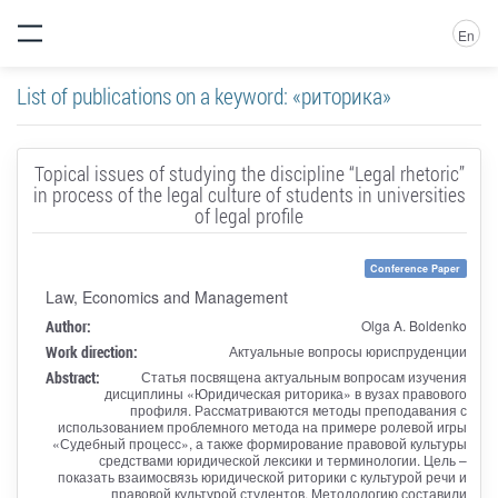
En
List of publications on a keyword: «риторика»
Topical issues of studying the discipline “Legal rhetoric”
in process of the legal culture of students in universities
of legal profile
Conference Paper
Law, Economics and Management
Author:
Olga A. Boldenko
Work direction:
Актуальные вопросы юриспруденции
Abstract:
Статья посвящена актуальным вопросам изучения
дисциплины «Юридическая риторика» в вузах правового
профиля. Рассматриваются методы преподавания с
использованием проблемного метода на примере ролевой игры
«Судебный процесс», а также формирование правовой культуры
средствами юридической лексики и терминологии. Цель –
показать взаимосвязь юридической риторики с культурой речи и
правовой культурой студентов. Методологию составили