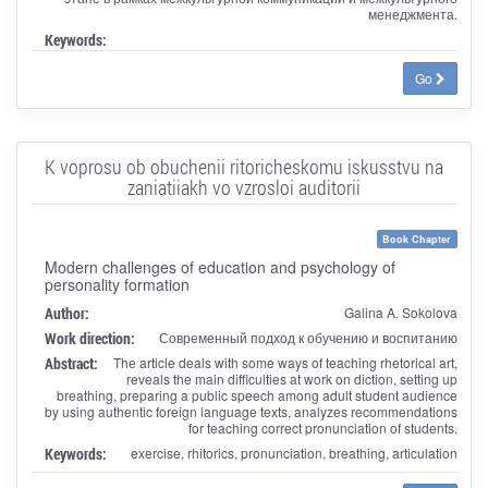
менеджмента.
Keywords:
Go
K voprosu ob obuchenii ritoricheskomu iskusstvu na
zaniatiiakh vo vzrosloi auditorii
Book Chapter
Modern challenges of education and psychology of
personality formation
Author:
Galina A. Sokolova
Work direction:
Современный подход к обучению и воспитанию
Abstract:
Thе article deals with some ways of teaching rhetorical art,
reveals the main difficulties at work on diction, setting up
breathing, preparing a public speech among adult student audience
by using authentic foreign language texts, analyzes recommendations
for teaching correct pronunciation of students.
Keywords:
exercise, rhitorics, pronunciation, breathing, articulation