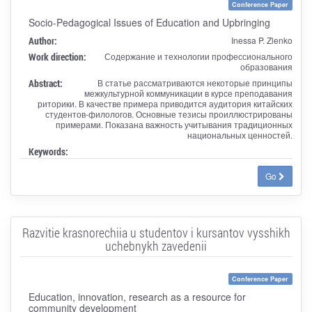
Conference Paper
Socio-Pedagogical Issues of Education and Upbringing
Author:
Inessa P. Zlenko
Work direction:
Содержание и технологии профессионального
образования
Abstract:
В статье рассматриваются некоторые принципы
межкультурной коммуникации в курсе преподавания
риторики. В качестве примера приводится аудитория китайских
студентов-филологов. Основные тезисы проиллюстрированы
примерами. Показана важность учитывания традиционных
национальных ценностей.
Keywords:
Go
Razvitie krasnorechiia u studentov i kursantov vysshikh
uchebnykh zavedenii
Conference Paper
Education, innovation, research as a resource for
community development