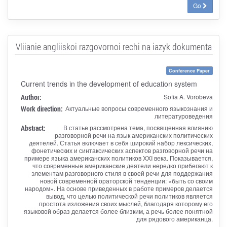
Go
Vliianie angliiskoi razgovornoi rechi na iazyk dokumenta
Conference Paper
Current trends in the development of education system
Author:
Sofia A. Vorobeva
Work direction:
Актуальные вопросы современного языкознания и
литературоведения
Abstract:
В статье рассмотрена тема, посвященная влиянию
разговорной речи на язык американских политических
деятелей. Статья включает в себя широкий набор лексических,
фонетических и синтаксических аспектов разговорной речи на
примере языка американских политиков XXI века. Показывается,
что современные американские деятели нередко прибегают к
элементам разговорного стиля в своей речи для поддержания
новой современной ораторской тенденции: «быть со своим
народом». На основе приведенных в работе примеров делается
вывод, что целью политической речи политиков является
простота изложения своих мыслей, благодаря которому его
языковой образ делается более близким, а речь более понятной
для рядового американца.