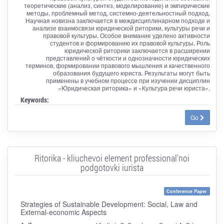
теоретические (анализ, синтез, моделирование) и эмпирические
методы, проблемный метод, системно-деятельностный подход.
Научная новизна заключается в междисциплинарном подходе и
анализе взаимосвязи юридической риторики, культуры речи и
правовой культуры. Особое внимание уделено активности
студентов и формированию их правовой культуры. Роль
юридической риторики заключается в расширении
представлений о чёткости и однозначности юридических
терминов, формировании правового мышления и качественного
образования будущего юриста. Результаты могут быть
применены в учебном процессе при изучении дисциплин
«Юридическая риторика» и «Культура речи юриста».
Keywords:
Go
Ritorika - kliuchevoi element professional'noi
podgotovki iurista
Conference Paper
Strategies of Sustainable Development: Social, Law and
External-economic Aspects