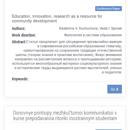
Conference Paper
Education, innovation, research as a resource for
community development
Authors:
Ekaterina V. Kuchumova, Veda I. Spivak
Work direction:
Филология в системе образования
Abstract:
Статья предлагает для обсуждения чрезвычайно важную
в современном российском образовании тематику,
ориентированную на сохранение традиции отечественной
школы (теории знания и практики воспитания). Фокус внимания
направлен на рассмотрение вопроса о преподавании риторики,
используется многообразный материал социокультурного знания
и исторические труды выдающихся русских мыслителей, ученых
и педагогов.
Keywords:
Go
Osnovnye printsipy mezhkul'turnoi kommunikatsii v
kurse prepodavaniia ritoriki inostrannym studentam