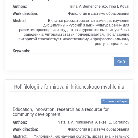
Authors:
Irina V. Semenchenko, Irina I. Koval
Work direction:
Филология в системе образования
Abstract:
В статье рассматривается важность изучения
дисциплины «Русский язык и культура речи» для
развития красноречия студентов и курсантов высших учебных
заведений. Авторами статьи подчёркивается, что владение
риторикой способствует качественному и профессиональному
росту специалиста.
Keywords:
Go
Rol' filologii v formirovanii kriticheskogo myshleniia
Conference Paper
Education, innovation, research as a resource for
community development
Authors:
Natalia V. Pokusaeva, Aleksei E. Gorbunov
Work direction:
Филология в системе образования
Abstract:
Филология, как научная область, играет значительную