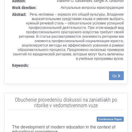
Authors:
Vladimir O. Savatneev, Sergei A. Griaznov
Work direction:
Актуальные вопросы юриспруденции
Abstract:
Речь человека – зеркало его общей культуры. Владение
выразительными средствами языка и умение выбрать
нужный речевой стиль – обязательное условие успешной
профессиональной деятельности. При этом каждый вид
профессионального ораторского искусства требует своей
риторики. В статье рассматривается значимость риторики как
элемента профессиональной социализации юриста;
анализируются методы ее эффективного усвоения в рамках
образовательного процесса. Предложено несколько примеров
занятий по юридической риторике, которые могут быть включены
в учебные программы вузов.
Keywords:
Go
Obuchenie provedeniiu diskussii na zaniatiiakh po
ritorike v vedomstvennom vuze
Conference Paper
The development of modern education in the context of
educational competence