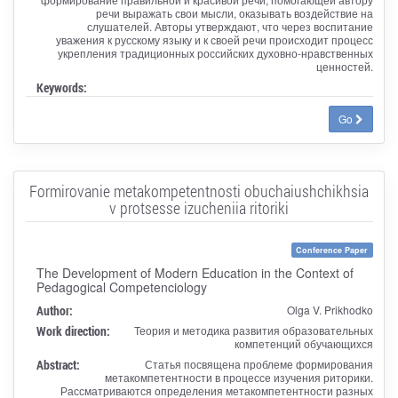
речи выражать свои мысли, оказывать воздействие на
слушателей. Авторы утверждают, что через воспитание
уважения к русскому языку и к своей речи происходит процесс
укрепления традиционных российских духовно-нравственных
ценностей.
Keywords:
Go
Formirovanie metakompetentnosti obuchaiushchikhsia
v protsesse izucheniia ritoriki
Conference Paper
The Development of Modern Education in the Context of
Pedagogical Competenciology
Author:
Olga V. Prikhodko
Work direction:
Теория и методика развития образовательных
компетенций обучающихся
Abstract:
Статья посвящена проблеме формирования
метакомпетентности в процессе изучения риторики.
Рассматриваются определения метакомпетентности разных