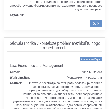
авторов. Предлагаются педагогические технологии,
способствующие формированию метакомпетентности в процессе
изучения риторики.
Keywords:
Go
Delovaia ritorika v kontekste problem mezhkul'turnogo
menedzhmenta
Conference Paper
Law, Economics and Management
Author:
Nina M. Belova
Work direction:
Менеджмент и маркетинг
Abstract:
В статье рассматриваются роль деловой риторики в
различных видах делового общения, актуальность
формирования культуры общения как неотъемлемого
компонента активной жизнедеятельности современного
человека. По мнению автора, именно интегративная и
управленческая функции языка позволяют по-новому подойти к
проблеме обучения бакалавров менеджеров на современном
этапе в рамках межкультурной коммуникации и межкультурного