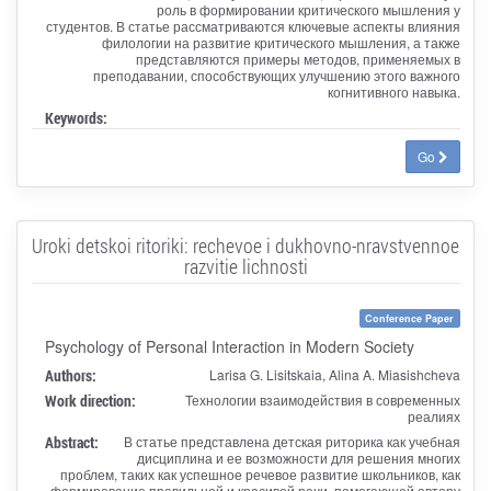
роль в формировании критического мышления у
студентов. В статье рассматриваются ключевые аспекты влияния
филологии на развитие критического мышления, а также
представляются примеры методов, применяемых в
преподавании, способствующих улучшению этого важного
когнитивного навыка.
Keywords:
Go
Uroki detskoi ritoriki: rechevoe i dukhovno-nravstvennoe
razvitie lichnosti
Conference Paper
Psychology of Personal Interaction in Modern Society
Authors:
Larisa G. Lisitskaia, Alina A. Miasishcheva
Work direction:
Технологии взаимодействия в современных
реалиях
Abstract:
В статье представлена детская риторика как учебная
дисциплина и ее возможности для решения многих
проблем, таких как успешное речевое развитие школьников, как
формирование правильной и красивой речи, помогающей автору