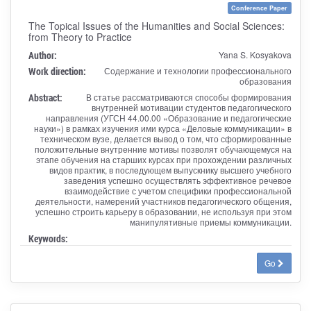
Conference Paper
The Topical Issues of the Humanities and Social Sciences:
from Theory to Practice
Author:
Yana S. Kosyakova
Work direction:
Содержание и технологии профессионального
образования
Abstract:
В статье рассматриваются способы формирования
внутренней мотивации студентов педагогического
направления (УГСН 44.00.00 «Образование и педагогические
науки») в рамках изучения ими курса «Деловые коммуникации» в
техническом вузе, делается вывод о том, что сформированные
положительные внутренние мотивы позволят обучающемуся на
этапе обучения на старших курсах при прохождении различных
видов практик, в последующем выпускнику высшего учебного
заведения успешно осуществлять эффективное речевое
взаимодействие с учетом специфики профессиональной
деятельности, намерений участников педагогического общения,
успешно строить карьеру в образовании, не используя при этом
манипулятивные приемы коммуникации.
Keywords:
Go