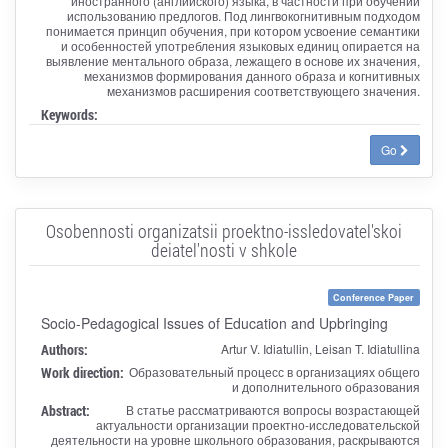
иностранного (английского) языка, в частности при обучении
использованию предлогов. Под лингвокогнитивным подходом
понимается принцип обучения, при котором усвоение семантики
и особенностей употребления языковых единиц опирается на
выявление ментального образа, лежащего в основе их значения,
механизмов формирования данного образа и когнитивных
механизмов расширения соответствующего значения.
Keywords:
Go
Osobennosti organizatsii proektno-issledovatel'skoi
deiatel'nosti v shkole
Conference Paper
Socio-Pedagogical Issues of Education and Upbringing
Authors:
Artur V. Idiatullin, Leisan T. Idiatullina
Work direction:
Образовательный процесс в организациях общего
и дополнительного образования
Abstract:
В статье рассматриваются вопросы возрастающей
актуальности организации проектно-исследовательской
деятельности на уровне школьного образования, раскрываются