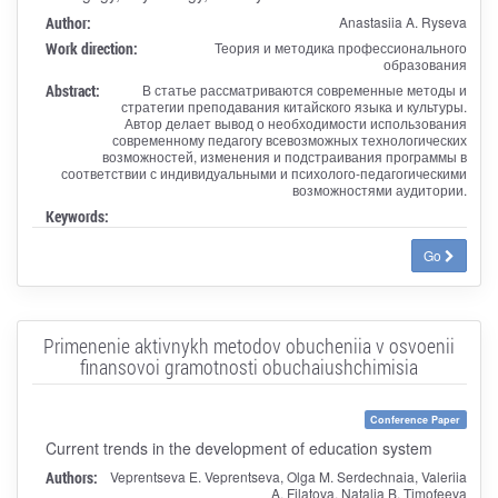
Author:
Anastasiia A. Ryseva
Work direction:
Теория и методика профессионального
образования
Abstract:
В статье рассматриваются современные методы и
стратегии преподавания китайского языка и культуры.
Автор делает вывод о необходимости использования
современному педагогу всевозможных технологических
возможностей, изменения и подстраивания программы в
соответствии с индивидуальными и психолого-педагогическими
возможностями аудитории.
Keywords:
Go
Primenenie aktivnykh metodov obucheniia v osvoenii
finansovoi gramotnosti obuchaiushchimisia
Conference Paper
Current trends in the development of education system
Authors:
Veprentseva E. Veprentseva, Olga M. Serdechnaia, Valeriia
A. Filatova, Natalia B. Timofeeva