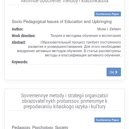
Aktivnoe obuchenie: metody i klassifikatsiia
Conference Paper
Socio-Pedagogical Issues of Education and Upbringing
Author:
Musa I. Zaitaev
Work direction:
Теория и методика обучения и воспитания
Abstract:
Образовательный процесс требует постоянного
развития и усовершенствования. Для этого необходимо
внедрение активных методов обучения. В статье рассмотрены
методы и классификация активного обучения.
Keywords:
Go
Sovremennye metody i strategii organizatsii
obrazovatel'nykh protsessov, primenimye k
prepodavaniiu kitaiskogo iazyka i kul'tury
Conference Paper
Pedagogy, Psychology, Society