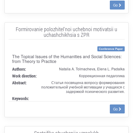
Go
Formirovanie polozhitel'noi uchebnoi motivatsii u
uchashchikhsia s ZPR
Conference Paper
The Topical Issues of the Humanities and Social Sciences:
from Theory to Practice
Authors:
Natalia A. Tolmacheva, Elena L. Padalka
Work direction:
Коррекционная педагогика
Abstract:
Статья посвящена вопросу формирования
положительной учебной мотивации у учащихся с
задержкой психического развития.
Keywords:
Go
Spetsifika obucheniia vzroslykh