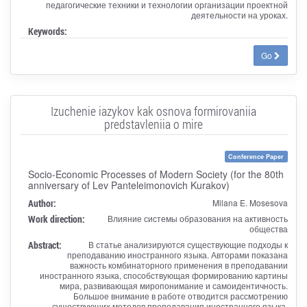
педагогические техники и технологии организации проектной
деятельности на уроках.
Keywords:
Go
Izuchenie iazykov kak osnova formirovaniia
predstavleniia o mire
Conference Paper
Socio-Economic Processes of Modern Society (for the 80th
anniversary of Lev Panteleimonovich Kurakov)
Author:
Milana E. Mosesova
Work direction:
Влияние системы образования на активность
общества
Abstract:
В статье анализируются существующие подходы к
преподаванию иностранного языка. Авторами показана
важность комбинаторного применения в преподавании
иностранного языка, способствующая формированию картины
мира, развивающая миропонимание и самоидентичность.
Большое внимание в работе отводится рассмотрению
существующих методов преподавания иностранного языка,