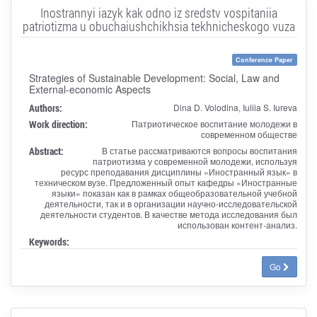
Inostrannyi iazyk kak odno iz sredstv vospitaniia
patriotizma u obuchaiushchikhsia tekhnicheskogo vuza
Conference Paper
Strategies of Sustainable Development: Social, Law and
External-economic Aspects
Authors:
Dina D. Volodina, Iuliia S. Iureva
Work direction:
Патриотическое воспитание молодежи в
современном обществе
Abstract:
В статье рассматриваются вопросы воспитания
патриотизма у современной молодежи, используя
ресурс преподавания дисциплины «Иностранный язык» в
техническом вузе. Предложенный опыт кафедры «Иностранные
языки» показан как в рамках общеобразовательной учебной
деятельности, так и в организации научно-исследовательской
деятельности студентов. В качестве метода исследования был
использован контент-анализ.
Keywords:
Go