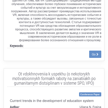
уделяется тому, как VR трансформирует традиционные методы
обучения, обеспечивая более глубокое понимание исторических
событий и культур за счет визуализации и интерактивного
погружения. Автор рассматривает преимущества использования
VR, включая способность воссоздавать исторические события и
культуры, а также обсуждает вызовы, связанные с точностью
контента и доступностью технологий. Статья подчеркивает
потенциал VR как средства обогащения образовательного
процесса, способствующего развитию эмпатии и критического
мышления. В заключение делается вывод о значении VR в
современном историческом образовании и ее роли в
формировании более осознанного отношения к прошлому.
Keywords:
Go
Ot vdokhnoveniia k uspekhu (o nekotorykh
motivatsionnykh formakh raboty na zaniatiiakh po
gumanitarnym distsiplinam v sisteme SPO, VPO)
Conference Paper
Current trends in the development of education system
Author:
Uliana N. Fysina