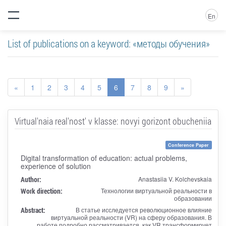
En
List of publications on a keyword: «методы обучения»
«
1
2
3
4
5
6
7
8
9
»
Virtual'naia real'nost' v klasse: novyi gorizont obucheniia
Conference Paper
Digital transformation of education: actual problems,
experience of solution
Author:
Anastasiia V. Kolchevskaia
Work direction:
Технологии виртуальной реальности в
образовании
Abstract:
В статье исследуется революционное влияние
виртуальной реальности (VR) на сферу образования. В
работе подробно рассматривается, как VR трансформирует