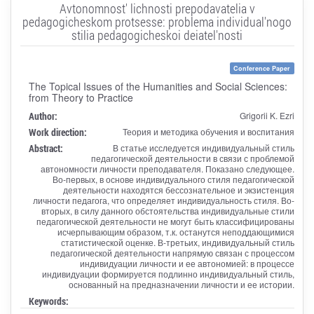
Avtonomnost' lichnosti prepodavatelia v
pedagogicheskom protsesse: problema individual'nogo
stilia pedagogicheskoi deiatel'nosti
Conference Paper
The Topical Issues of the Humanities and Social Sciences:
from Theory to Practice
Author:
Grigorii K. Ezri
Work direction:
Теория и методика обучения и воспитания
Abstract:
В статье исследуется индивидуальный стиль
педагогической деятельности в связи с проблемой
автономности личности преподавателя. Показано следующее.
Во-первых, в основе индивидуального стиля педагогической
деятельности находятся бессознательное и экзистенция
личности педагога, что определяет индивидуальность стиля. Во-
вторых, в силу данного обстоятельства индивидуальные стили
педагогической деятельности не могут быть классифицированы
исчерпывающим образом, т.к. останутся неподдающимися
статистической оценке. В-третьих, индивидуальный стиль
педагогической деятельности напрямую связан с процессом
индивидуации личности и ее автономией: в процессе
индивидуации формируется подлинно индивидуальный стиль,
основанный на предназначении личности и ее истории.
Keywords: