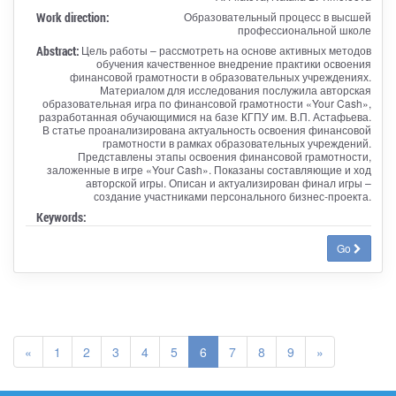
Work direction:
Образовательный процесс в высшей
профессиональной школе
Abstract:
Цель работы – рассмотреть на основе активных методов
обучения качественное внедрение практики освоения
финансовой грамотности в образовательных учреждениях.
Материалом для исследования послужила авторская
образовательная игра по финансовой грамотности «Your Cash»,
разработанная обучающимися на базе КГПУ им. В.П. Астафьева.
В статье проанализирована актуальность освоения финансовой
грамотности в рамках образовательных учреждений.
Представлены этапы освоения финансовой грамотности,
заложенные в игре «Your Cash». Показаны составляющие и ход
авторской игры. Описан и актуализирован финал игры –
создание участниками персонального бизнес-проекта.
Keywords:
Go
«
1
2
3
4
5
6
7
8
9
»