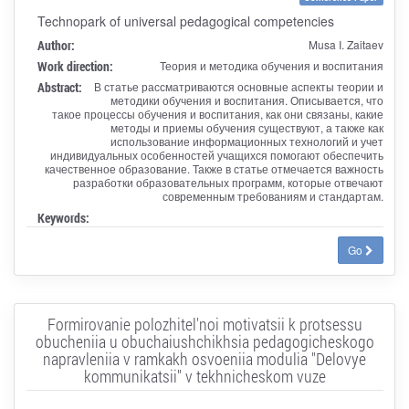
Technopark of universal pedagogical competencies
Author:
Musa I. Zaitaev
Work direction:
Теория и методика обучения и воспитания
Abstract:
В статье рассматриваются основные аспекты теории и
методики обучения и воспитания. Описывается, что
такое процессы обучения и воспитания, как они связаны, какие
методы и приемы обучения существуют, а также как
использование информационных технологий и учет
индивидуальных особенностей учащихся помогают обеспечить
качественное образование. Также в статье отмечается важность
разработки образовательных программ, которые отвечают
современным требованиям и стандартам.
Keywords:
Go
Formirovanie polozhitel'noi motivatsii k protsessu
obucheniia u obuchaiushchikhsia pedagogicheskogo
napravleniia v ramkakh osvoeniia modulia "Delovye
kommunikatsii" v tekhnicheskom vuze