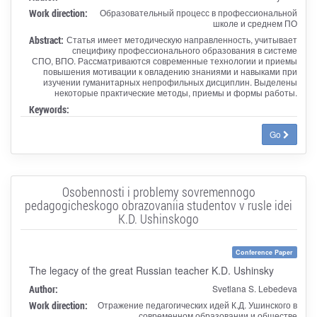
Work direction:
Образовательный процесс в профессиональной
школе и среднем ПО
Abstract:
Статья имеет методическую направленность, учитывает
специфику профессионального образования в системе
СПО, ВПО. Рассматриваются современные технологии и приемы
повышения мотивации к овладению знаниями и навыками при
изучении гуманитарных непрофильных дисциплин. Выделены
некоторые практические методы, приемы и формы работы.
Keywords:
Go
Osobennosti i problemy sovremennogo
pedagogicheskogo obrazovaniia studentov v rusle idei
K.D. Ushinskogo
Conference Paper
The legacy of the great Russian teacher K.D. Ushinsky
Author:
Svetlana S. Lebedeva
Work direction:
Отражение педагогических идей К.Д. Ушинского в
современном образовании и обществе