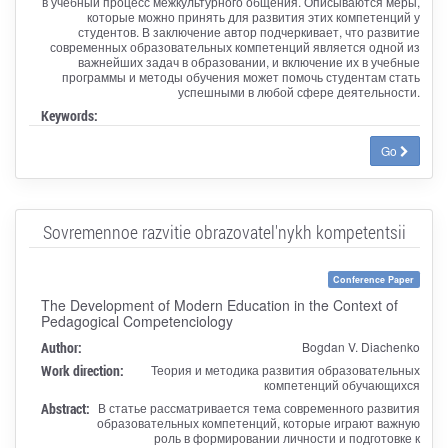
в учебный процесс межкультурного общения. Описываются меры,
которые можно принять для развития этих компетенций у
студентов. В заключение автор подчеркивает, что развитие
современных образовательных компетенций является одной из
важнейших задач в образовании, и включение их в учебные
программы и методы обучения может помочь студентам стать
успешными в любой сфере деятельности.
Keywords:
Go
Sovremennoe razvitie obrazovatel'nykh kompetentsii
Conference Paper
The Development of Modern Education in the Context of
Pedagogical Competenciology
Author:
Bogdan V. Diachenko
Work direction:
Теория и методика развития образовательных
компетенций обучающихся
Abstract:
В статье рассматривается тема современного развития
образовательных компетенций, которые играют важную
роль в формировании личности и подготовке к