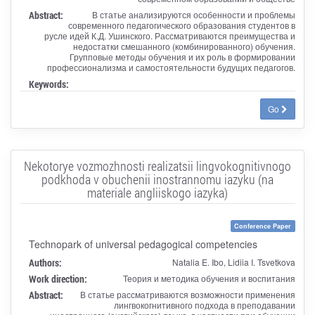
Abstract:
В статье анализируются особенности и проблемы
современного педагогического образования студентов в
русле идей К.Д. Ушинского. Рассматриваются преимущества и
недостатки смешанного (комбинированного) обучения.
Групповые методы обучения и их роль в формировании
профессионализма и самостоятельности будущих педагогов.
Keywords:
Go
Nekotorye vozmozhnosti realizatsii lingvokognitivnogo
podkhoda v obuchenii inostrannomu iazyku (na
materiale angliiskogo iazyka)
Conference Paper
Technopark of universal pedagogical competencies
Authors:
Natalia E. Ibo, Lidiia I. Tsvetkova
Work direction:
Теория и методика обучения и воспитания
Abstract:
В статье рассматриваются возможности применения
лингвокогнитивного подхода в преподавании