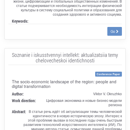
жизни, цифровизации и глобальных общественных изменений. В
статье подчеркивается необходимость интеграции физической
культуры в систему социальной политики и образования для
создания здорового и активного социума.
Keywords:
Go
Soznanie i iskusstvennyi intellekt: aktualizatsiia temy
chelovecheskoi identichnosti
Conference Paper
The socio-economic landscape of the region: people and
digital transformation
Author:
Viktor V. Okruzhko
Work direction:
Цифровая экономика и новые бизнес-модели
региона
Abstract:
В статье речь идёт об актуализации темы человеческой
идентичности в новую историческую эпоху. Интерес к
этой проблеме вызван в последние годы очень быстрым
развитием технологий искусственного интеллекта (ИИ). По
мнению автора статьи, осмысление данной проблемы