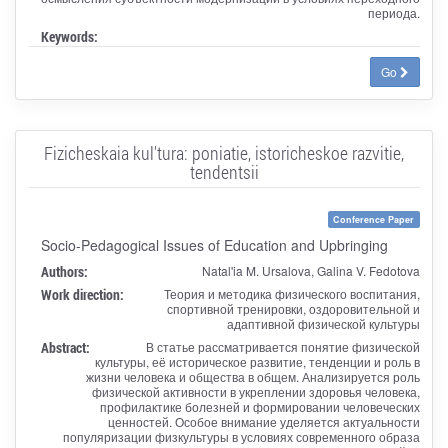
периода.
Keywords:
Go
Fizicheskaia kul'tura: poniatie, istoricheskoe razvitie,
tendentsii
Conference Paper
Socio-Pedagogical Issues of Education and Upbringing
Authors:
Natal'ia M. Ursalova, Galina V. Fedotova
Work direction:
Теория и методика физического воспитания,
спортивной тренировки, оздоровительной и
адаптивной физической культуры
Abstract:
В статье рассматривается понятие физической
культуры, её историческое развитие, тенденции и роль в
жизни человека и общества в общем. Анализируется роль
физической активности в укреплении здоровья человека,
профилактике болезней и формировании человеческих
ценностей. Особое внимание уделяется актуальности
популяризации физкультуры в условиях современного образа