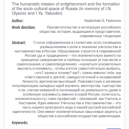
The humanistic mission of enlightenment and the formation
of the socio-cultural space of Russia (in memory of I.N.
Ulyanov and I.Ya. Yakovlev)
Author:
Nadezhda G. Fedorova
Work direction:
Просветительство и интеграция российского
общества: история, выдающиеся представители,
современные тенденции
Abstract:
Статья (оформленная в стилистике эссе) посвящена
размышлениям о роли и значении учительства и
наставничества в России. Образование строится в современной
России (да и традиционно – что исключительно важно!) на
принципах саморазвития и глубины познания (в том числе и
самопознания, и самоопределения): «научиться основательно
мыслить и понимать», чтобы в итоге самостоятельно выбрать,
«что? зачем и почему? как?» нужно именно тебе, как
ответственной и зрелой, самодостаточной и независимой
Личности, критически мыслящей. Повсеместную и активную
популяризацию западных идей коучинга, менторства, тьюторства
и пр. считаю неверной и посягающей на уникальность (даже и
особенную значимость именно в новой России, почетность,
исключительность) таких профессий – призваний, как Учитель и
Наставник. Идеи именно Учительства и Наставничества – это
часть нашего культурного кода и нашей русской-российской
идентичности. Они имеют исключительные смысловые акценты в
обществе и российском государстве-цивилизации.
Keywords: