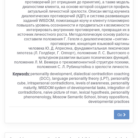
противоречий (от отрицания до принятия), а также модель
диагностики клиента, на основе которой создается профиль
актуальной личностной зрелости. Описан метод коучинга
диалектических противоречий (КДП) и система развивающих
заданий WISDOM, помогающая коучу и клиенту планомерно
повышать уровень осознанности и продвигаться к возможности
интегрировать внутренние противоречия, превращая их в
источник личностного роста. Методологическую основу работы
составили положения Г. Гегеля о диалектическом «снятии»
противоречия, концепция языковой картины
человека Ю. Д. Апресяна, фундаментальная лексическая
гипотеза (Л. Голдберг, Г. Олпорт), положение Л. С. Выготского о
культурном развитии высших психических функций,
положение Л. М. Веккера о трехкомпонентной структуре психики,
положения С. Л. Рубинштейна о зрелости личности.
Keywords:
personality development, dialectical contradiction coaching
(DCC), language personality theory (LPT), personality
cube, intrapersonal contradictions, levels of awareness, personality
maturity, WISDOM system of developmental tasks, integration of
contradictions, naive picture of man, lexical hypothesis, personality
phenomenology, Moscow Semantic School, binary oppositions,
developmental practices
Go