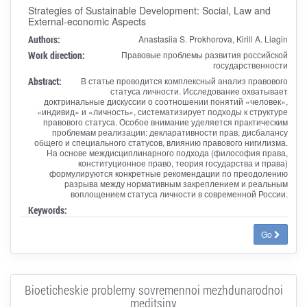
Strategies of Sustainable Development: Social, Law and
External-economic Aspects
Authors:
Anastasiia S. Prokhorova, Kirill A. Liagin
Work direction:
Правовые проблемы развития российской
государственности
Abstract:
В статье проводится комплексный анализ правового
статуса личности. Исследование охватывает
доктринальные дискуссии о соотношении понятий «человек»,
«индивид» и «личность», систематизирует подходы к структуре
правового статуса. Особое внимание уделяется практическим
проблемам реализации: декларативности прав, дисбалансу
общего и специального статусов, влиянию правового нигилизма.
На основе междисциплинарного подхода (философия права,
конституционное право, теория государства и права)
формулируются конкретные рекомендации по преодолению
разрыва между нормативным закреплением и реальным
воплощением статуса личности в современной России.
Keywords:
Go
Bioeticheskie problemy sovremennoi mezhdunarodnoi
meditsiny