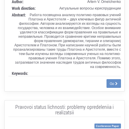
Author:
Artem V. Omelchenko
Work direction:
Актуальные вопросы юриспруденции
Abstract:
Работа посвящена анализу политико-правовых учений
Платона и Аристотеля – двух ключевых фигур античной
философии. Автором анализируются их взгляды на сущность
государства, человека и их взаимодействие. Особое внимание
уделяется классификации форм правления на правильные и
неправильные. Проводится сравнение критики неправильных
форм правления (демократии, тирании и олигархии)
Аристотелем и Платоном. При написании научной работы были
проанализированы такие труды Платона и Аристотеля, вместе с
тем были изучены взгляды современных ученых на политико-
правовые учения Платона и Аристотеля. Помимо этого,
затрагивается значение наследия трудов античных философов
на современность.
Keywords:
Go
Pravovoi status lichnosti: problemy opredeleniia i
realizatsii
Conference Paper