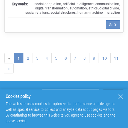
Keywords:
social adaptation, artificial intelligence, communication,
digital transformation, automation, ethics, digital divide,
social relations, social structures, human-machine interaction
Go
«
1
2
3
4
5
6
7
8
9
10
11
»
Cookies policy
The web-site uses cookies to optimize its performance and design as
well as special service to collect and analyze data about pages visitors.
By continuing to browse this web-site you agree to use cookies and the
above service.