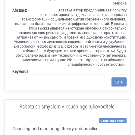
региона
Abstract:
В статье автор предпринимает попытку
интерпретировать отдельные аспекты процессов
трансформации социального бытия современного человека,
вызванных быстрым развитием цифровых технологий. В связи с
этим высказываются некоторые опасения относительно
возникновения рисков фундаментального характера, которые
затрагивают жизнь самого человека, его духовную конституцию.
Усиление главного диссонанса современной эпохи и усугубление
антропологического кризиса, с которым столкнётся человечество
в ближайшем будущем, с точки зрения автора статьи, будет
обусловлено развитием технологий искусственного интеллекта,
появлением сверхмощного ИИ, претендующего на обладание
специфической «субъектностью».
Keywords:
Go
Rabota so smyslom v kouchinge rukovoditelei
Conference Paper
Coaching and mentoring: theory and practice