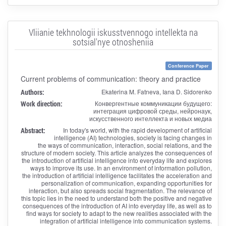
Vliianie tekhnologii iskusstvennogo intellekta na
sotsial'nye otnosheniia
Conference Paper
Current problems of communication: theory and practice
Authors:
Ekaterina M. Fatneva, Iana D. Sidorenko
Work direction:
Конвергентные коммуникации будущего:
интеграция цифровой среды, нейронаук,
искусственного интеллекта и новых медиа
Abstract:
In today's world, with the rapid development of artificial
intelligence (AI) technologies, society is facing changes in
the ways of communication, interaction, social relations, and the
structure of modern society. This article analyzes the consequences of
the introduction of artificial intelligence into everyday life and explores
ways to improve its use. In an environment of information pollution,
the introduction of artificial intelligence facilitates the acceleration and
personalization of communication, expanding opportunities for
interaction, but also spreads social fragmentation. The relevance of
this topic lies in the need to understand both the positive and negative
consequences of the introduction of AI into everyday life, as well as to
find ways for society to adapt to the new realities associated with the
integration of artificial intelligence into communication systems.