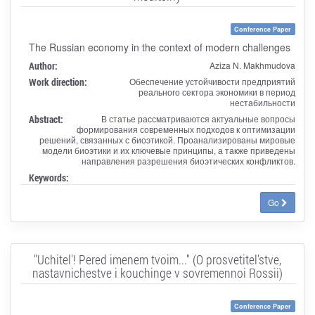
Conference Paper
The Russian economy in the context of modern challenges
Author:
Aziza N. Makhmudova
Work direction:
Обеспечение устойчивости предприятий
реального сектора экономики в период
нестабильности
Abstract:
В статье рассматриваются актуальные вопросы
формирования современных подходов к оптимизации
решений, связанных с биоэтикой. Проанализированы мировые
модели биоэтики и их ключевые принципы, а также приведены
направления разрешения биоэтических конфликтов.
Keywords:
Go
"Uchitel'! Pered imenem tvoim..." (O prosvetitel'stve,
nastavnichestve i kouchinge v sovremennoi Rossii)
Conference Paper