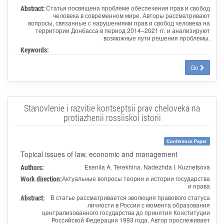
Abstract:
Статья посвящена проблеме обеспечения прав и свобод
человека в современном мире. Авторы рассматривают
вопросы, связанные с нарушениями прав и свобод человека на
территории Донбасса в период 2014–2021 гг. и анализируют
возможные пути решения проблемы.
Keywords:
Go
Stanovlenie i razvitie kontseptsii prav cheloveka na
protiazhenii rossiiskoi istorii
Conference Paper
Topical issues of law, economic and management
Authors:
Eseniia A. Terekhina, Nadezhda I. Kuznetsova
Work direction:
Актуальные вопросы теории и истории государства
и права
Abstract:
В статье рассматривается эволюция правового статуса
личности в России с момента образования
централизованного государства до принятия Конституции
Российской Федерации 1993 года. Автор прослеживает