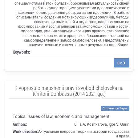
специалистами в этой области, обосновывая актуальность своей
работы существующими условиями идеологического и
психологического давления деструктивной идеологии. В работе
описаны этапы создания мотивирующих видеороликов, методы
вовлечения родителей и педагогов, направленные на
формирование у воспитанников взаимопомощи, отзывчивости,
милосердия, умения занимать позицию другого, становление
«человека человеком» в процессе образования с опорой на
самоопределение и выбор самого человека. Представлены
количественные и качественные результаты апробации.
Keywords:
Go
K voprosu o narushenii prav i svobod cheloveka na
territorii Donbassa (2014-2021 gg.)
Conference Paper
Topical issues of law, economic and management
Authors:
Iuliia A. Koshkarova, Igor V. Gurin
Work direction:
Актуальные вопросы теории и истории государства
и права