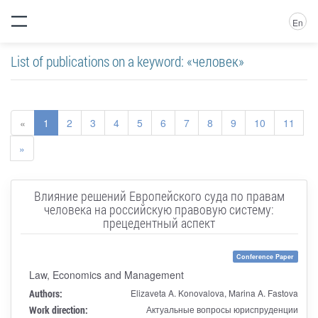
En
List of publications on a keyword: «человек»
«
1
2
3
4
5
6
7
8
9
10
11
»
Влияние решений Европейского суда по правам
человека на российскую правовую систему:
прецедентный аспект
Conference Paper
Law, Economics and Management
Authors:
Elizaveta A. Konovalova, Marina A. Fastova
Work direction:
Актуальные вопросы юриспруденции