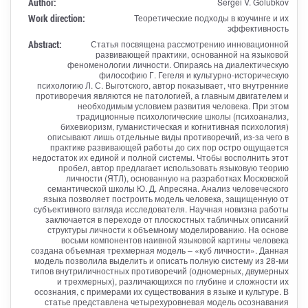
Author:
Sergei V. Golubkov
Work direction:
Теоретические подходы в коучинге и их
эффективность
Abstract:
Статья посвящена рассмотрению инновационной
развивающей практики, основанной на языковой
феноменологии личности. Опираясь на диалектическую
философию Г. Гегеля и культурно-историческую
психологию Л. С. Выготского, автор показывает, что внутренние
противоречия являются не патологией, а главным двигателем и
необходимым условием развития человека. При этом
традиционные психологические школы (психоанализ,
бихевиоризм, гуманистическая и когнитивная психология)
описывают лишь отдельные виды противоречий, из-за чего в
практике развивающей работы до сих пор остро ощущается
недостаток их единой и полной системы. Чтобы восполнить этот
пробел, автор предлагает использовать языковую теорию
личности (ЯТЛ), основанную на разработках Московской
семантической школы Ю. Д. Апресяна. Анализ человеческого
языка позволяет построить модель человека, защищенную от
субъективного взгляда исследователя. Научная новизна работы
заключается в переходе от плоскостных табличных описаний
структуры личности к объемному моделированию. На основе
восьми компонентов наивной языковой картины человека
создана объемная трехмерная модель – «куб личности». Данная
модель позволила выделить и описать полную систему из 28-ми
типов внутриличностных противоречий (одномерных, двумерных
и трехмерных), различающихся по глубине и сложности их
осознания, с примерами их существования в языке и культуре. В
статье представлена четырехуровневая модель осознавания