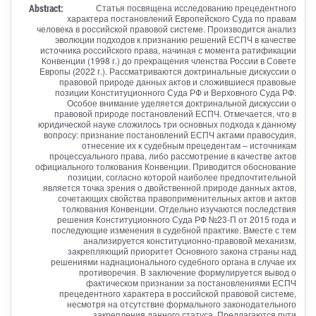
Abstract:
Статья посвящена исследованию прецедентного
характера постановлений Европейского Суда по правам
человека в российской правовой системе. Производится анализ
эволюции подходов к признанию решений ЕСПЧ в качестве
источника российского права, начиная с момента ратификации
Конвенции (1998 г.) до прекращения членства России в Совете
Европы (2022 г.). Рассматриваются доктринальные дискуссии о
правовой природе данных актов и сложившиеся правовые
позиции Конституционного Суда РФ и Верховного Суда РФ.
Особое внимание уделяется доктринальной дискуссии о
правовой природе постановлений ЕСПЧ. Отмечается, что в
юридической науке сложилось три основных подхода к данному
вопросу: признание постановлений ЕСПЧ актами правосудия,
отнесение их к судебным прецедентам – источникам
процессуального права, либо рассмотрение в качестве актов
официального толкования Конвенции. Приводится обоснование
позиции, согласно которой наиболее предпочтительной
является точка зрения о двойственной природе данных актов,
сочетающих свойства правоприменительных актов и актов
толкования Конвенции. Отдельно изучаются последствия
решения Конституционного Суда РФ №23-П от 2015 года и
последующие изменения в судебной практике. Вместе с тем
анализируется конституционно-правовой механизм,
закрепляющий приоритет Основного закона страны над
решениями наднационального судебного органа в случае их
противоречия. В заключение формулируется вывод о
фактическом признании за постановлениями ЕСПЧ
прецедентного характера в российской правовой системе,
несмотря на отсутствие формального законодательного
закрепления данного статуса. Предлагаются пути