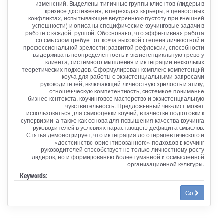
изменений. Выделены типичные группы клиентов (лидеры в
кризисе достижения, в переходах карьеры, в ценностных
конфликтах, испытывающие внутреннюю пустоту при внешней
успешности) и описаны специфические коучинговые задачи в
работе с каждой группой. Обосновано, что эффективная работа
со смыслом требует от коуча высокой степени личностной и
профессиональной зрелости: развитой рефлексии, способности
выдерживать неопределённость и экзистенциальную тревогу
клиента, системного мышления и интеграции нескольких
теоретических подходов. Сформулирован комплекс компетенций
коуча для работы с экзистенциальными запросами
руководителей, включающий личностную зрелость и этику,
отношенческую компетентность, системное понимание
бизнес‑контекста, коучинговое мастерство и экзистенциальную
чувствительность. Предложенный чек‑лист может
использоваться для самооценки коучей, в качестве подготовки к
супервизии, а также как основа для повышения качества коучинга
руководителей в условиях нарастающего дефицита смыслов.
Статья демонстрирует, что интеграция логотерапевтического и
«достоинство‑ориентированного» подходов в коучинг
руководителей способствует не только личностному росту
лидеров, но и формированию более гуманной и осмысленной
организационной культуры.
Keywords:
Go