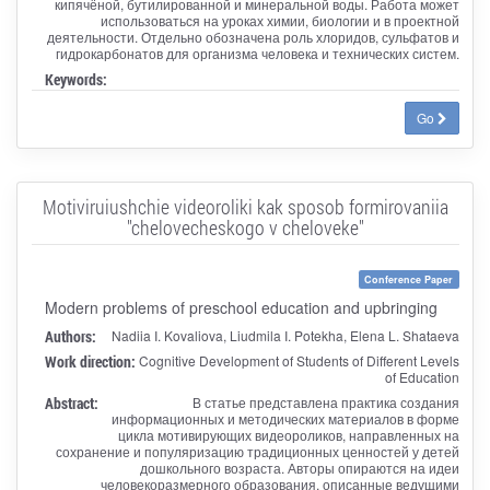
кипячёной, бутилированной и минеральной воды. Работа может
использоваться на уроках химии, биологии и в проектной
деятельности. Отдельно обозначена роль хлоридов, сульфатов и
гидрокарбонатов для организма человека и технических систем.
Keywords:
Go
Motiviruiushchie videoroliki kak sposob formirovaniia
"chelovecheskogo v cheloveke"
Conference Paper
Modern problems of preschool education and upbringing
Authors:
Nadiia I. Kovaliova, Liudmila I. Potekha, Elena L. Shataeva
Work direction:
Cognitive Development of Students of Different Levels
of Education
Abstract:
В статье представлена практика создания
информационных и методических материалов в форме
цикла мотивирующих видеороликов, направленных на
сохранение и популяризацию традиционных ценностей у детей
дошкольного возраста. Авторы опираются на идеи
человекоразмерного образования, описанные ведущими