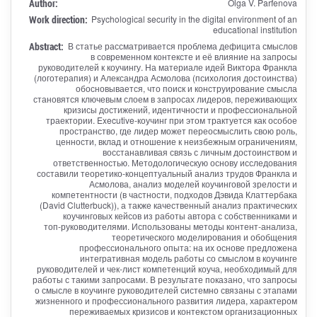
Author:
Olga V. Parfenova
Work direction:
Psychological security in the digital environment of an
educational institution
Abstract:
В статье рассматривается проблема дефицита смыслов
в современном контексте и её влияние на запросы
руководителей к коучингу. На материале идей Виктора Франкла
(логотерапия) и Александра Асмолова (психология достоинства)
обосновывается, что поиск и конструирование смысла
становятся ключевым слоем в запросах лидеров, переживающих
кризисы достижений, идентичности и профессиональной
траектории. Executive-коучинг при этом трактуется как особое
пространство, где лидер может переосмыслить свою роль,
ценности, вклад и отношение к неизбежным ограничениям,
восстанавливая связь с личным достоинством и
ответственностью. Методологическую основу исследования
составили теоретико‑концептуальный анализ трудов Франкла и
Асмолова, анализ моделей коучинговой зрелости и
компетентности (в частности, подходов Дэвида Клаттербака
(David Clutterbuck)), а также качественный анализ практических
коучинговых кейсов из работы автора с собственниками и
топ‑руководителями. Использованы методы контент‑анализа,
теоретического моделирования и обобщения
профессионального опыта: на их основе предложена
интегративная модель работы со смыслом в коучинге
руководителей и чек‑лист компетенций коуча, необходимый для
работы с такими запросами. В результате показано, что запросы
о смысле в коучинге руководителей системно связаны с этапами
жизненного и профессионального развития лидера, характером
переживаемых кризисов и контекстом организационных