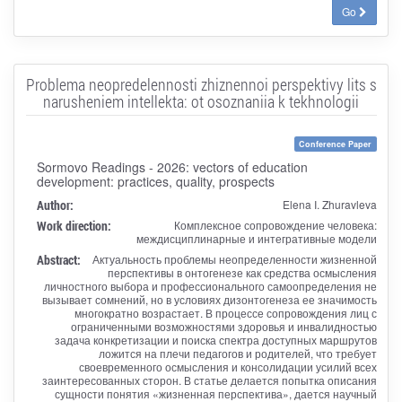
Go
Problema neopredelennosti zhiznennoi perspektivy lits s
narusheniem intellekta: ot osoznaniia k tekhnologii
Conference Paper
Sormovo Readings - 2026: vectors of education
development: practices, quality, prospects
Author:
Elena I. Zhuravleva
Work direction:
Комплексное сопровождение человека:
междисциплинарные и интегративные модели
Abstract:
Актуальность проблемы неопределенности жизненной
перспективы в онтогенезе как средства осмысления
личностного выбора и профессионального самоопределения не
вызывает сомнений, но в условиях дизонтогенеза ее значимость
многократно возрастает. В процессе сопровождения лиц с
ограниченными возможностями здоровья и инвалидностью
задача конкретизации и поиска спектра доступных маршрутов
ложится на плечи педагогов и родителей, что требует
своевременного осмысления и консолидации усилий всех
заинтересованных сторон. В статье делается попытка описания
сущности понятия «жизненная перспектива», дается научный