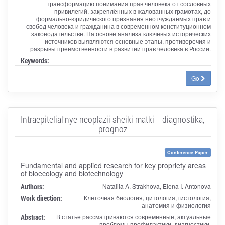
трансформацию понимания прав человека от сословных
привилегий, закреплённых в жалованных грамотах, до
формально-юридического признания неотчуждаемых прав и
свобод человека и гражданина в современном конституционном
законодательстве. На основе анализа ключевых исторических
источников выявляются основные этапы, противоречия и
разрывы преемственности в развитии прав человека в России.
Keywords:
Go
Intraepitelial'nye neoplazii sheiki matki -- diagnostika,
prognoz
Conference Paper
Fundamental and applied research for key propriety areas
of bioecology and biotechnology
Authors:
Nataliia A. Strakhova, Elena I. Antonova
Work direction:
Клеточная биология, цитология, гистология,
анатомия и физиология
Abstract:
В статье рассматриваются современные, актуальные
проблемы профилактики, диагностики,