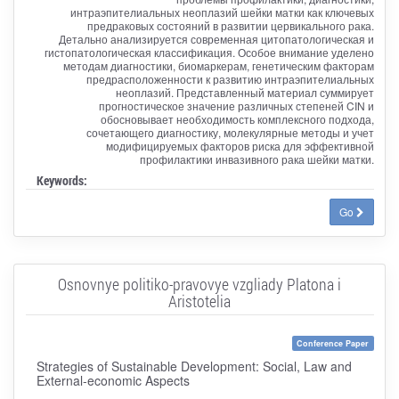
интраэпителиальных неоплазий шейки матки как ключевых
предраковых состояний в развитии цервикального рака.
Детально анализируется современная цитопатологическая и
гистопатологическая классификация. Особое внимание уделено
методам диагностики, биомаркерам, генетическим факторам
предрасположенности к развитию интраэпителиальных
неоплазий. Представленный материал суммирует
прогностическое значение различных степеней CIN и
обосновывает необходимость комплексного подхода,
сочетающего диагностику, молекулярные методы и учет
модифицируемых факторов риска для эффективной
профилактики инвазивного рака шейки матки.
Keywords:
Go
Osnovnye politiko-pravovye vzgliady Platona i
Aristotelia
Conference Paper
Strategies of Sustainable Development: Social, Law and
External-economic Aspects