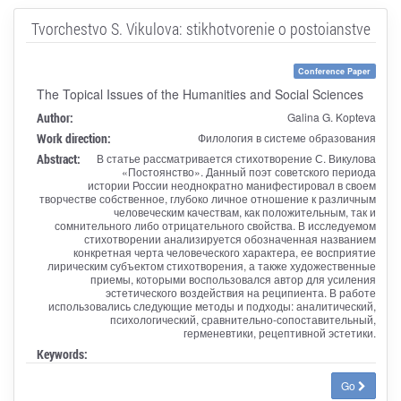
Tvorchestvo S. Vikulova: stikhotvorenie o postoianstve
Conference Paper
The Topical Issues of the Humanities and Social Sciences
Author:
Galina G. Kopteva
Work direction:
Филология в системе образования
Abstract:
В статье рассматривается стихотворение С. Викулова
«Постоянство». Данный поэт советского периода
истории России неоднократно манифестировал в своем
творчестве собственное, глубоко личное отношение к различным
человеческим качествам, как положительным, так и
сомнительного либо отрицательного свойства. В исследуемом
стихотворении анализируется обозначенная названием
конкретная черта человеческого характера, ее восприятие
лирическим субъектом стихотворения, а также художественные
приемы, которыми воспользовался автор для усиления
эстетического воздействия на реципиента. В работе
использовались следующие методы и подходы: аналитический,
психологический, сравнительно-сопоставительный,
герменевтики, рецептивной эстетики.
Keywords:
Go