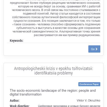
предполагает более глубокую рецепцию человеческого сознания,
которую не всегда берут за основу, сравнивая ИИ с работой
человеческого мозга. В этой связи мы постоянно сталкиваемся с
подменой понятий. Автор статьи находится в состоянии
собственного поиска аутентичной философской интерпретации
сущности сознания. Его позиция заключается в том, что только
«такое сознание» человека способно сформировать подлинную
субъектность и выступать в качестве основы для сохранения
человеческой самоидентичности. Альтернативная точка зрения
рассматривается им как пример редукционизма.
Keywords:
Go
Antropologicheskii krizis v epokhu tsifrovizatsii:
identifikatsiia problemy
Conference Paper
The socio-economic landscape of the region: people and
digital transformation
Author:
Viktor V. Okruzhko
Work direction:
Цифровая экономика и новые бизнес-модели