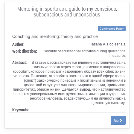
Mentoring in sports as a guide to my conscious,
subconscious and unconscious
Conference Paper
Coaching and mentoring: theory and practice
Author:
Tatiana A. Podlesnaia
Work direction:
Security of educational activities during quarantine
measures
Abstract:
В статье рассматривается влияние наставничества на
жизнь человека через спорт, а именно в направлении
кроссфит, которое приводит к здоровому образу всех сфер жизни
человека. Показано, что работа наставника в одной сфере жизни
(спорт) закономерно приводит к позитивным изменениям в
целостной структуре личности: мировоззрении, привычках,
приоритетах, образе жизни. Делается вывод, что наставничество
является универсальным инструментом активизации внутренних
ресурсов человека, воздействующим на личность как на
целостную систему.
Keywords:
Go