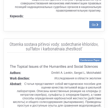
совершенствования механизма имплементации правовых
позиций наднациональных судебных органов в национальную
правоприменительную практику.
Keywords:
Go
Otsenka sostava pit'evoi vody: soderzhanie khloridov,
sul'fatov i karbonatnaia zhestkost'
Conference Paper
The Topical Issues of the Humanities and Social Sciences
Authors:
Dmitrii A. Levkin, Sergei L. Molchatskii
Work direction:
Исследования в области экологии
Abstract:
Статья представляет собой методическое пособие для
оценки качества питьевой воды в школьной
лаборатории. Описаны качественные реакции на хлориды (с
нитратом серебра), сульфаты (с хлоридом бария), а также
способы определения карбонатной жесткости (действие
кислоты) и общего солесодержания (выпаривание). Приведены
простые и доступные опыты для сравнения водопроводной,