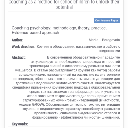
Coaching as a method for schoolchildren to unlock their
potential
Conference Paper
Coaching psychology: methodology, theory, practice.
Evidence-based approach
Author:
Mariia I. Beregovaia
Work direction:
Коучинг в образовании, наставничестве и работе с
подростками
Abstract:
В современной образовательной парадигме
актуализируется необходимость перехода от простой
трансляции знаний к комплексному развитию личности
учащегося. В статье рассматривается коучинг как метод работы
со школьниками, направленный на раскрытие их внутреннего
потенциала, обосновывается значимость самоактуализации для
достижения подлинного человеческого счастья. Анализируется
специфика применения коучингового подхода в образовательной
среде: так называемая трансформация роли учителя с
использованием сократического диалога и применением
структурированных коучинговых интервенций (в частности,
модели GROW). Обосновывается тезис о том, что интеграция
коучинга в педагогическую практику способствует развитию
проактивности, снижению академического стресса и
формированию «эффективной личности» школьника.
Keywords: