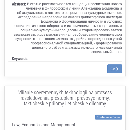
Abstract:
В статье рассматривается концепция воспитания нового
человека в философском учении Александра Богданова и
её актуальность в контексте современных культурных вызовов.
Исследование направлено на анализ философского наследия
Богданова о формировании личности в условиях
социалистического общества и их применимость к современным
социально-культурным процессам. Автором прослеживается
эволюция взглядов мыслителя на преобразование человеческой
сущности: от состояния «человека-дроби», порожденного узкой
профессиональной специализацией, к формированию
целостного субъекта, аккумулирующего коллективный
социальный опыт.
Keywords:
Go
Vliianie sovremennykh tekhnologii na protsess
rassledovaniia prestuplenii: pravovye normy,
takticheskie priiomy i eticheskie dilemmy
Conference Paper
Law, Economics and Management