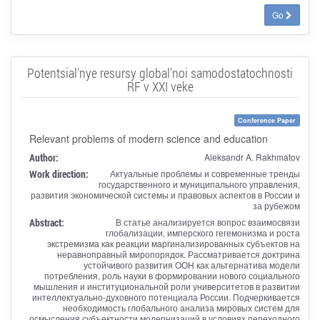
Go
Potentsial'nye resursy global'noi samodostatochnosti
RF v XXI veke
Conference Paper
Relevant problems of modern science and education
Author:
Aleksandr A. Rakhmatov
Work direction:
Актуальные проблемы и современные тренды
государственного и муниципального управления,
развития экономической системы и правовых аспектов в России и
за рубежом
Abstract:
В статье анализируется вопрос взаимосвязи
глобализации, имперского гегемонизма и роста
экстремизма как реакции маргинализированных субъектов на
неравноправный миропорядок. Рассматривается доктрина
устойчивого развития ООН как альтернатива модели
потребления, роль науки в формировании нового социального
мышления и институциональной роли университетов в развитии
интеллектуально-духовного потенциала России. Подчеркивается
необходимость глобального анализа мировых систем для
осмысления субъектности модернизаций в условиях переходного